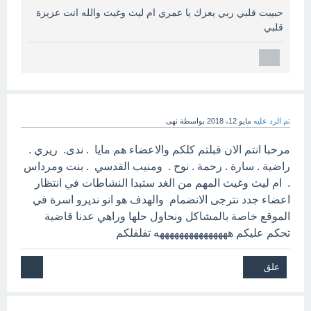
حبيبت قلبي ربي يعزك يا عمري ام ليث وغيث والله انت عزيزة
قلبي
تم الرد عليه
مايو 12، 2018
بواسطة
نهى
مرحبا انتم الان قبلتم كلكم والاعضاء هم مايا . ندى. ريري .
راضية . سارة . رحمة . نوح . ومنيب القدسي . بنت ومرداس
. ام ليث وغيث المهم من الغد ستبدا النشاطات في انتظار
اعضاء جدد نترجى الانضمام والهدف هو انو نديرو اسرة في
الموقع خاصة بالمشاكل ونحاول حلها وراهي عدنا قاضية
تحكم عليكم هههههههههههههههه تفلفلكم