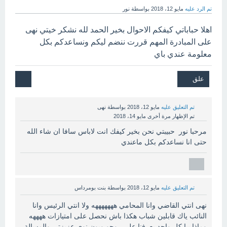
تم الرد عليه
مايو 12، 2018
بواسطة
نور
اهلا حباباتي كيفكم الاحوال بخير الحمد لله نشكر خيتي نهى
على المبادرة المهم قررت ننضم ليكم ونساعدكم بكل
معلومة عندي باي
تم التعليق عليه
مايو 12، 2018
بواسطة
نهى
تم الإظهار مرة أخرى
مايو 14، 2018
مرحبا نور حبيبتي نحن بخير كيفك انت لاباس سافا ان شاء الله
حتى انا نساعدكم بكل ماعندي
تم التعليق عليه
مايو 12، 2018
بواسطة
بنت بومرداس
نهى انتي القاضي وانا المحامي هههههههه ولا انتي الرئيس وانا
النائب ياك قابلين شباب هكذا باش نحصل على امتيازات ههههه
وماذا بيا كل واحد يعرفنا على روحو وبون نوي عزيزتي والمسالة