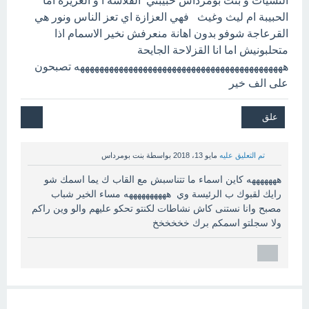
التشيات و بنت بومرداس حبيبتي القلاشة ا و العزيزة اما
الحبيبة ام ليث وغيث فهي العزازة اي تعز الناس ونور هي
القرعاجة شوفو بدون اهانة منعرفش نخير الاسمام اذا
متحلبونيش اما انا القزلاحة الجايحة
هههههههههههههههههههههههههههههههههههههههههههه تصبحون
على الف خير
تم التعليق عليه
مايو 13، 2018
بواسطة
بنت بومرداس
هههههههه كاين اسماء ما تتناسبش مع القاب ك يما اسمك شو
رايك لقبوك ب الرئيسة وي ههههههههههه مساء الخير شباب
مصبح وانا نستنى كاش نشاطات لكنتو تحكو عليهم والو وين راكم
ولا سجلتو اسمكم برك خخخخخخ