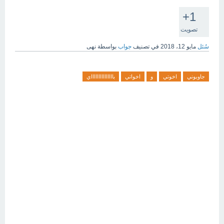
+1
تصويت
سُئل
مايو 12، 2018
في تصنيف
جواب
بواسطة
نهى
جاوبوني
اخوتي
و
اخواتي
باااااااااااااااي