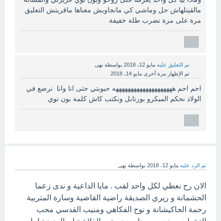
مالقيتلهاش حل وماشي كي مانجاوبش معناها ماقريتش التعليق
مرة على مرة نضرب طلة خفيفة
تم التعليق عليه
مايو 12، 2018
بواسطة
نهى
تم الإظهار مرة أخرى
مايو 14، 2018
احم احم ههههههههههههههههههههه حبوبتي حتى انا وانا نرضع في
الولاد نحكم الميكرو بورتابل ونكتب كاش كلمة بون نوي
تم الرد عليه
مايو 12، 2018
بواسطة
نهى
الان رح نعطي لكل واحد لقب . مايا الداعية و ندى زعما
الحشمانة و ريري الصديقة راضية القاضية وسارة المتربية
رحمة الجاكيشانة و نوح الفكاهي ومنيب القدسي محب