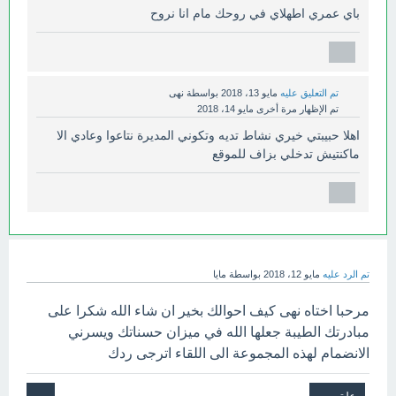
باي عمري اطهلاي في روحك مام انا نروح
تم التعليق عليه
مايو 13، 2018
بواسطة
نهى
تم الإظهار مرة أخرى
مايو 14، 2018
اهلا حبيبتي خيري نشاط تديه وتكوني المديرة نتاعوا وعادي الا
ماكنتيش تدخلي بزاف للموقع
تم الرد عليه
مايو 12، 2018
بواسطة
مايا
مرحبا اختاه نهى كيف احوالك بخير ان شاء الله شكرا على
مبادرتك الطيبة جعلها الله في ميزان حسناتك ويسرني
الانضمام لهذه المجموعة الى اللقاء اترجى ردك