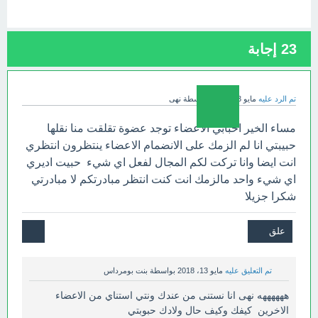
23
إجابة
تم الرد عليه
مايو 13، 2018
بواسطة
نهى
مساء الخير احبابي الاعضاء توجد عضوة تقلقت منا نقلها
حبيبتي انا لم الزمك على الانضمام الاعضاء ينتظرون انتظري
انت ايضا وانا تركت لكم المجال لفعل اي شيء حبيت اديري
اي شيء واحد مالزمك انت كنت انتظر مبادرتكم لا مبادرتي
شكرا جزيلا
تم التعليق عليه
مايو 13، 2018
بواسطة
بنت بومرداس
ههههههه نهى انا نستنى من عندك ونتي استناي من الاعضاء
الاخرين كيفك وكيف حال ولادك حبوبتي