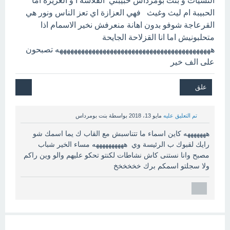
التشيات و بنت بومرداس حبيبتي القلاشة ا و العزيزة اما
الحبيبة ام ليث وغيث فهي العزازة اي تعز الناس ونور هي
القرعاجة شوفو بدون اهانة منعرفش نخير الاسمام اذا
متحلبونيش اما انا القزلاحة الجايحة
هههههههههههههههههههههههههههههههههههههههههههه تصبحون
على الف خير
تم التعليق عليه
مايو 13، 2018
بواسطة
بنت بومرداس
هههههههه كاين اسماء ما تتناسبش مع القاب ك يما اسمك شو
رايك لقبوك ب الرئيسة وي ههههههههههه مساء الخير شباب
مصبح وانا نستنى كاش نشاطات لكنتو تحكو عليهم والو وين راكم
ولا سجلتو اسمكم برك خخخخخخ