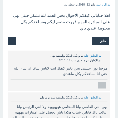
تم الرد عليه
مايو 12، 2018
بواسطة
نور
اهلا حباباتي كيفكم الاحوال بخير الحمد لله نشكر خيتي نهى
على المبادرة المهم قررت ننضم ليكم ونساعدكم بكل
معلومة عندي باي
تم التعليق عليه
مايو 12، 2018
بواسطة
نهى
تم الإظهار مرة أخرى
مايو 14، 2018
مرحبا نور حبيبتي نحن بخير كيفك انت لاباس سافا ان شاء الله
حتى انا نساعدكم بكل ماعندي
تم التعليق عليه
مايو 12، 2018
بواسطة
بنت بومرداس
نهى انتي القاضي وانا المحامي هههههههه ولا انتي الرئيس وانا
النائب ياك قابلين شباب هكذا باش نحصل على امتيازات ههههه
وماذا بيا كل واحد يعرفنا على روحو وبون نوي عزيزتي والمسالة