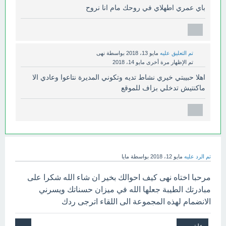
باي عمري اطهلاي في روحك مام انا نروح
تم التعليق عليه
مايو 13، 2018
بواسطة
نهى
تم الإظهار مرة أخرى
مايو 14، 2018
اهلا حبيبتي خيري نشاط تديه وتكوني المديرة نتاعوا وعادي الا
ماكنتيش تدخلي بزاف للموقع
تم الرد عليه
مايو 12، 2018
بواسطة
مايا
مرحبا اختاه نهى كيف احوالك بخير ان شاء الله شكرا على
مبادرتك الطيبة جعلها الله في ميزان حسناتك ويسرني
الانضمام لهذه المجموعة الى اللقاء اترجى ردك