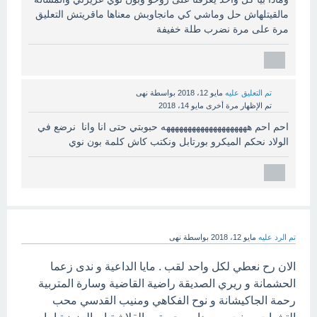
مالقيتلهاش حل وماشي كي مانجاوبش معناها ماقريتش التعليق
مرة على مرة نضرب طلة خفيفة
تم التعليق عليه
مايو 12، 2018
بواسطة
نهى
تم الإظهار مرة أخرى
مايو 14، 2018
احم احم ههههههههههههههههههههه حبوبتي حتى انا وانا نرضع في
الولاد نحكم الميكرو بورتابل ونكتب كاش كلمة بون نوي
تم الرد عليه
مايو 12، 2018
بواسطة
نهى
الان رح نعطي لكل واحد لقب . مايا الداعية و ندى زعما
الحشمانة و ريري الصديقة راضية القاضية وسارة المتربية
رحمة الجاكيشانة و نوح الفكاهي ومنيب القدسي محب