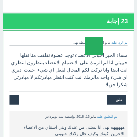
23
إجابة
تم الرد عليه
مايو 13، 2018
بواسطة
نهى
مساء الخير احبابي الاعضاء توجد عضوة تقلقت منا نقلها
حبيبتي انا لم الزمك على الانضمام الاعضاء ينتظرون انتظري
انت ايضا وانا تركت لكم المجال لفعل اي شيء حبيت اديري
اي شيء واحد مالزمك انت كنت انتظر مبادرتكم لا مبادرتي
شكرا جزيلا
تم التعليق عليه
مايو 13، 2018
بواسطة
بنت بومرداس
ههههههه نهى انا نستنى من عندك ونتي استناي من الاعضاء
الاخرين كيفك وكيف حال ولادك حبوبتي