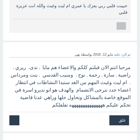
حبيبت قلبي ربي يعزك يا عمري ام ليث وغيث والله انت عزيزة
قلبي
تم الرد عليه
مايو 12، 2018
بواسطة
نهى
مرحبا انتم الان قبلتم كلكم والاعضاء هم مايا . ندى. ريري .
راضية . سارة . رحمة . نوح . ومنيب القدسي . بنت ومرداس
. ام ليث وغيث المهم من الغد ستبدا النشاطات في انتظار
اعضاء جدد نترجى الانضمام والهدف هو انو نديرو اسرة في
الموقع خاصة بالمشاكل ونحاول حلها وراهي عدنا قاضية
تحكم عليكم هههههههههههههههه تفلفلكم