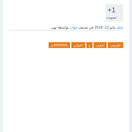
+1
تصويت
سُئل
مايو 12، 2018
في تصنيف
جواب
بواسطة
نهى
جاوبوني
اخوتي
و
اخواتي
باااااااااااااااي