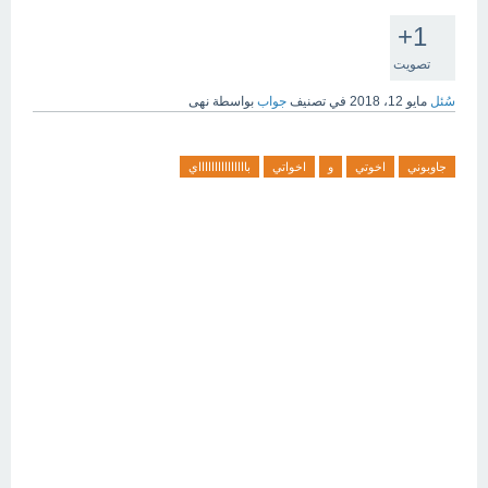
+1
تصويت
سُئل
مايو 12، 2018
في تصنيف
جواب
بواسطة
نهى
جاوبوني
اخوتي
و
اخواتي
باااااااااااااااي