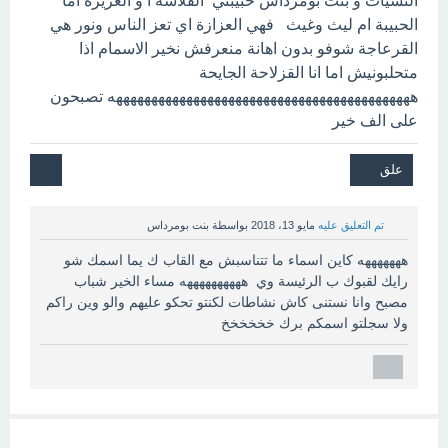
التشيات و بنت بومرداس حبيبتي القلاشة ا و العزيزة اما
الحبيبة ام ليث وغيث فهي العزازة اي تعز الناس ونور هي
القرعاجة شوفو بدون اهانة منعرفش نخير الاسمام اذا
متحلبونيش اما انا القزلاحة الجايحة
هههههههههههههههههههههههههههههههههههههههههههه تصبحون
على الف خير
تم التعليق عليه
مايو 13، 2018
بواسطة
بنت بومرداس
هههههههه كاين اسماء ما تتناسبش مع القاب ك يما اسمك شو
رايك لقبوك ب الرئيسة وي ههههههههههه مساء الخير شباب
مصبح وانا نستنى كاش نشاطات لكنتو تحكو عليهم والو وين راكم
ولا سجلتو اسمكم برك خخخخخخ