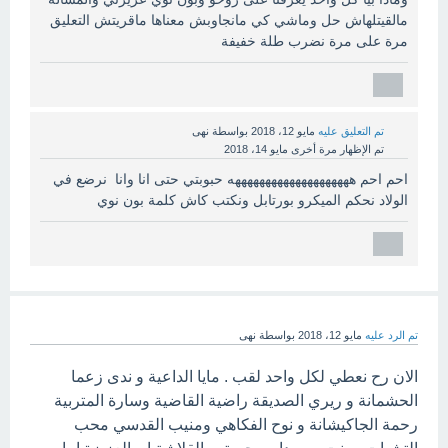
مالقيتلهاش حل وماشي كي مانجاوبش معناها ماقريتش التعليق
مرة على مرة نضرب طلة خفيفة
تم التعليق عليه
مايو 12، 2018
بواسطة
نهى
تم الإظهار مرة أخرى
مايو 14، 2018
احم احم ههههههههههههههههههههه حبوبتي حتى انا وانا نرضع في
الولاد نحكم الميكرو بورتابل ونكتب كاش كلمة بون نوي
تم الرد عليه
مايو 12، 2018
بواسطة
نهى
الان رح نعطي لكل واحد لقب . مايا الداعية و ندى زعما
الحشمانة و ريري الصديقة راضية القاضية وسارة المتربية
رحمة الجاكيشانة و نوح الفكاهي ومنيب القدسي محب