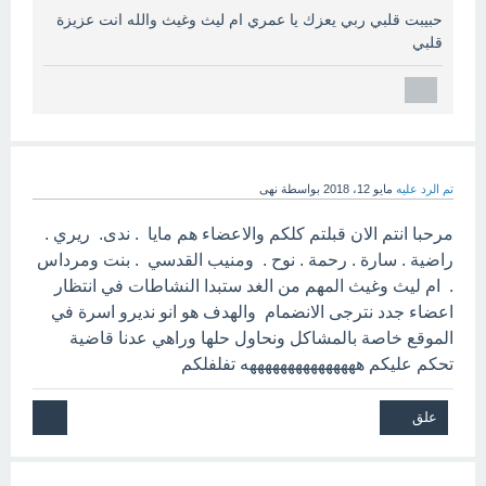
حبيبت قلبي ربي يعزك يا عمري ام ليث وغيث والله انت عزيزة
قلبي
تم الرد عليه
مايو 12، 2018
بواسطة
نهى
مرحبا انتم الان قبلتم كلكم والاعضاء هم مايا . ندى. ريري .
راضية . سارة . رحمة . نوح . ومنيب القدسي . بنت ومرداس
. ام ليث وغيث المهم من الغد ستبدا النشاطات في انتظار
اعضاء جدد نترجى الانضمام والهدف هو انو نديرو اسرة في
الموقع خاصة بالمشاكل ونحاول حلها وراهي عدنا قاضية
تحكم عليكم هههههههههههههههه تفلفلكم