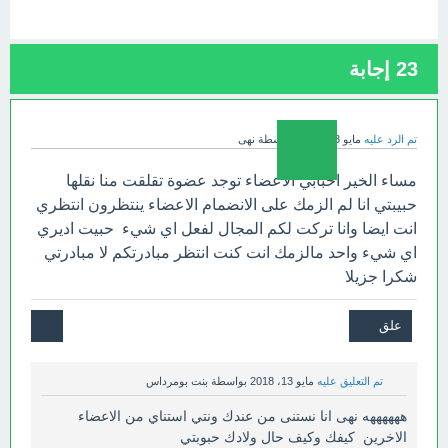
23
إجابة
تم الرد عليه
مايو 13، 2018
بواسطة
نهى
مساء الخير احبابي الاعضاء توجد عضوة تقلقت منا نقلها
حبيبتي انا لم الزمك على الانضمام الاعضاء ينتظرون انتظري
انت ايضا وانا تركت لكم المجال لفعل اي شيء حبيت اديري
اي شيء واحد مالزمك انت كنت انتظر مبادرتكم لا مبادرتي
شكرا جزيلا
تم التعليق عليه
مايو 13، 2018
بواسطة
بنت بومرداس
ههههههه نهى انا نستنى من عندك ونتي استناي من الاعضاء
الاخرين كيفك وكيف حال ولادك حبوبتي