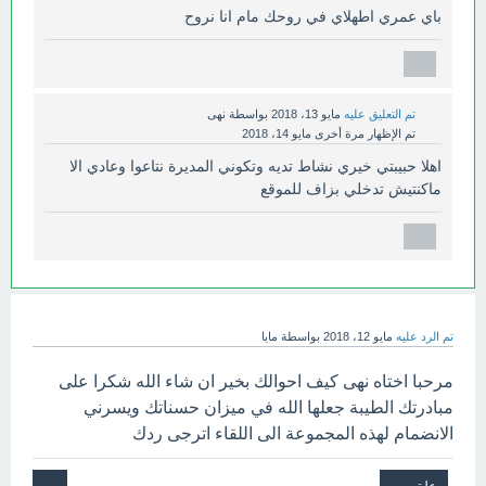
باي عمري اطهلاي في روحك مام انا نروح
تم التعليق عليه
مايو 13، 2018
بواسطة
نهى
تم الإظهار مرة أخرى
مايو 14، 2018
اهلا حبيبتي خيري نشاط تديه وتكوني المديرة نتاعوا وعادي الا
ماكنتيش تدخلي بزاف للموقع
تم الرد عليه
مايو 12، 2018
بواسطة
مايا
مرحبا اختاه نهى كيف احوالك بخير ان شاء الله شكرا على
مبادرتك الطيبة جعلها الله في ميزان حسناتك ويسرني
الانضمام لهذه المجموعة الى اللقاء اترجى ردك