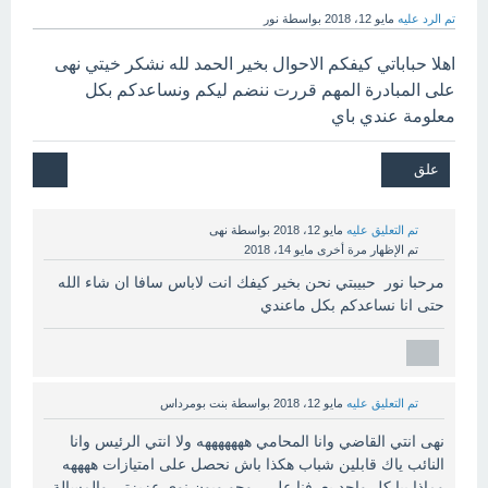
تم الرد عليه
مايو 12، 2018
بواسطة
نور
اهلا حباباتي كيفكم الاحوال بخير الحمد لله نشكر خيتي نهى
على المبادرة المهم قررت ننضم ليكم ونساعدكم بكل
معلومة عندي باي
تم التعليق عليه
مايو 12، 2018
بواسطة
نهى
تم الإظهار مرة أخرى
مايو 14، 2018
مرحبا نور حبيبتي نحن بخير كيفك انت لاباس سافا ان شاء الله
حتى انا نساعدكم بكل ماعندي
تم التعليق عليه
مايو 12، 2018
بواسطة
بنت بومرداس
نهى انتي القاضي وانا المحامي هههههههه ولا انتي الرئيس وانا
النائب ياك قابلين شباب هكذا باش نحصل على امتيازات ههههه
وماذا بيا كل واحد يعرفنا على روحو وبون نوي عزيزتي والمسالة