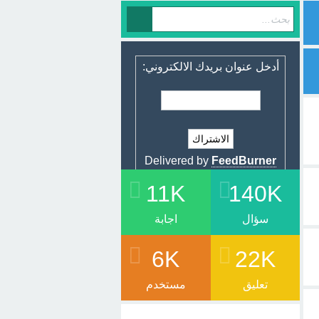
أدخل عنوان بريدك الالكتروني:
Delivered by
FeedBurner
11K
140K
سؤال
اجابة
6K
22K
تعليق
مستخدم