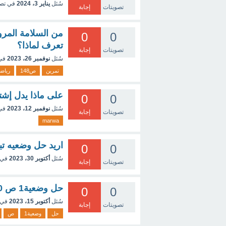
سُئل
يناير 3، 2024
في تص
تصويتات
إجابة
0
0
تعرف لماذا؟
تصويتات
إجابة
سُئل
نوفمبر 26، 2023
في
تمرين
ص148
رياض
على ماذا يدل إشتع
0
0
سُئل
نوفمبر 12، 2023
في
تصويتات
إجابة
marwa
اريد حل وضعيه تبليط المسبح
0
0
سُئل
أكتوبر 30، 2023
في 
تصويتات
إجابة
حل وضعية1 ص 130 رياضيات
0
0
سُئل
أكتوبر 15، 2023
في 
تصويتات
إجابة
حل
وضعية1
ص