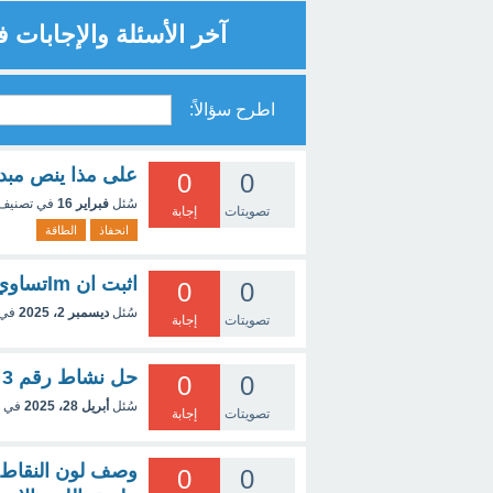
آخر الأسئلة والإجابات 
اطرح سؤالاً:
على مذا ينص مبدأ
0
0
سُئل
فبراير 16
في تصنيف
تصويتات
إجابة
انحفاذ
الطاقة
اثبت ان lmتساوي واحد على اربعة de
0
0
سُئل
ديسمبر 2، 2025
في 
تصويتات
إجابة
حل نشاط رقم 3 صفحة 201
0
0
سُئل
أبريل 28، 2025
في 
تصويتات
إجابة
وصف لون النقاط 
0
0