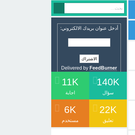
أدخل عنوان بريدك الالكتروني:
Delivered by
FeedBurner
11K
140K
سؤال
اجابة
6K
22K
تعليق
مستخدم