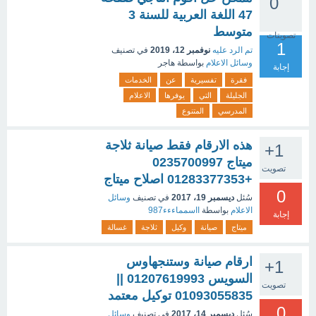
0
47 اللغة العربية للسنة 3
متوسط
تصويتات
1
تم الرد عليه
نوفمبر 12، 2019
في تصنيف
وسائل الاعلام
بواسطة
هاجر
إجابة
فقرة
تفسيرية
عن
الخدمات
الجليلة
التي
يوفرها
الاعلام
المدرسي
المتنوع
هذه الارقام فقط صيانة ثلاجة
+1
ميتاج 0235700997
تصويت
+01283377353 اصلاح ميتاج
0
سُئل
ديسمبر 19، 2017
في تصنيف
وسائل
الاعلام
بواسطة
ااسمماءءء987
إجابة
ميتاج
صيانة
وكيل
ثلاجة
غسالة
ارقام صيانة وستنجهاوس
+1
السويس 01207619993 ||
تصويت
01093055835 توكيل معتمد
0
سُئل
ديسمبر 14، 2017
في تصنيف
وسائل