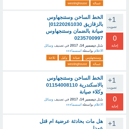
غسالة
westinghouse
الخط الساخن وستنجهاوس
+1
بالزقازيق 01220261030|
تصويت
صيانة بالضمان وستنجهاوس
0
0235700997
إجابة
سُئل
ديسمبر 14، 2017
في تصنيف
وسائل
الاعلام
بواسطة
اسسماءءء
وستنجهاوس
صيانة
وكيل
ثلاجة
غسالة
westinghouse
الخط الساخن وستنجهاوس
+1
بالاسكندرية 01154008110
تصويت
وكلاء صيانة
0
سُئل
ديسمبر 14، 2017
في تصنيف
وسائل
الاعلام
بواسطة
اسسماءءء
إجابة
هل مات بحادثة عرضية ام قتل
+1
عمدا