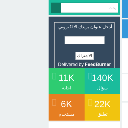
أدخل عنوان بريدك الالكتروني:
Delivered by
FeedBurner
11K
140K
سؤال
اجابة
6K
22K
تعليق
مستخدم