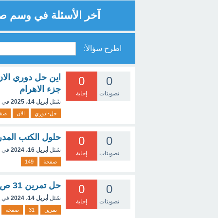
آخر الأسئلة في وسم ص
اطرح سؤالاً:
0
0
جزء الاهرام
تصويتات
إجابة
سُئل
أبريل 14، 2025
في 
حل-ادوري
الان
صف
حلول الكتب المد
0
0
سُئل
أبريل 16، 2024
في 
تصويتات
إجابة
صفحة
149
حل تمرين 31 ص 299 رياضيات 2ثانوي علوم
0
0
سُئل
أبريل 14، 2024
في 
تصويتات
إجابة
تمرين
31
صفحة