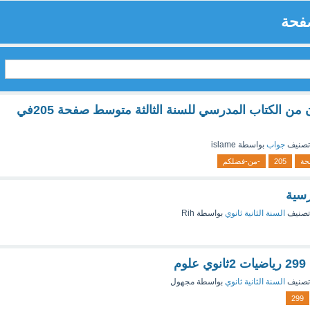
فحة
اين حل دوري الان من الكتاب المدرسي للسنة الثالثة متوسط صفحة 205في
تصنيف
جواب
بواسطة
islame
حة
205
-من-فضلكم
رسية
تصنيف
السنة الثانية ثانوي
بواسطة
Rih
تصنيف
السنة الثانية ثانوي
بواسطة
مجهول
299