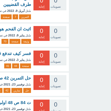
0
0
طرف القضيبين
تصويتات
إجابة
سُئل
أبريل 9، 2022
في ت
التمرين
7
صفحة
اثبث ان الفحم هو
0
0
سُئل
يناير 9، 2022
في تص
تصويتات
إجابة
وثيقة
صفحة
70
فسر كيف تندفع قارة 
0
0
سُئل
يناير 3، 2022
في تص
تصويتات
إجابة
صفحة
44
41
حل التمرين 42 صغحة147 طريقة الحل
0
0
سُئل
نوفمبر 23، 2021
في
تصويتات
إجابة
حل
تمارين
42
ص
ت 84 ص 48 اولى ثانوي
0
0
سُئل
نوفمبر 23، 2021
في
تصويتات
إجابة