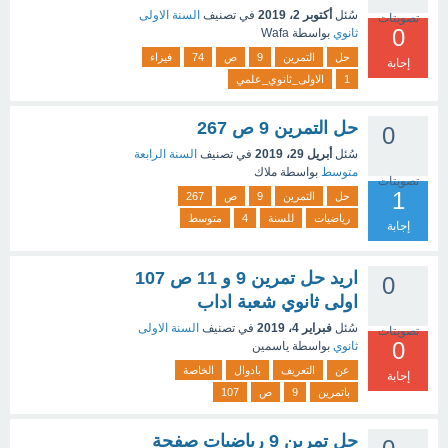
سُئل
أكتوبر 2، 2019
في تصنيف
السنة الاولى
تصويتات
0
ثانوي
بواسطة
Wafa
حل
التمرين
9
ص
74
فيزاء
إجابة
1
الاولى_ثانوي_علمي
حل التمرين 9 ص 267
0
سُئل
أبريل 29، 2019
في تصنيف
السنة الرابعة
متوسط
بواسطة
ملاك
تصويتات
1
حل
التمرين
9
ص
267
رياضيات
للسنة
4
متوسط
إجابة
اريد حل تمرين 9 و 11 ص 107
0
اولى ثانوي شعبة اداب
سُئل
فبراير 4، 2019
في تصنيف
السنة الاولى
تصويتات
0
ثانوي
بواسطة
ياسمين
عن
التعريف
بادوال
الخاصة
إجابة
باتمرين
9
ص
107
حل تمرين 9 رياضيات صفحة