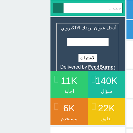
أدخل عنوان بريدك الالكتروني:
Delivered by
FeedBurner
11K
140K
سؤال
اجابة
6K
22K
تعليق
مستخدم