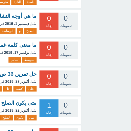
للسنة
الثانية
متوس
ما هي أوجه التشاب
0
0
سُئل
ديسمبر 1، 2019
في 
تصويتات
إجابة
الصلح
و
الوساطة
ما معنى كلمة غما
0
0
سُئل
نوفمبر 17، 2019
في
تصويتات
إجابة
متوسط
معاني
حل تمرين 36 ص 146 الثالثة متوسط ذرك مسحقاتو bllliz
0
0
سُئل
أكتوبر 27، 2019
في 
تصويتات
إجابة
على
كيفية
حل
متى يكون الصلح 
1
0
سُئل
أكتوبر 22، 2019
في 
تصويتات
إجابة
متى
يكون
الصلح