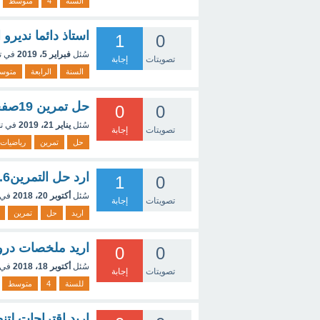
السنة
4
متوسط
استاذ دائما نديرو
1
0
سُئل
فبراير 5، 2019
في ت
تصويتات
إجابة
السنة
الرابعة
متوس
حل تمرين 19صفحة 35 رياضيات 4متوسط
0
0
سُئل
يناير 21، 2019
في ت
تصويتات
إجابة
حل
تمرين
رياضيات
ارد حل التمرين3.4.6ص161 في الرياضيا 4متوسط
1
0
سُئل
أكتوبر 20، 2018
في 
تصويتات
إجابة
اريد
حل
تمرين
اريد ملخصات درو
0
0
سُئل
أكتوبر 18، 2018
في 
تصويتات
إجابة
للسنة
4
متوسط
اريد اقتراحات لت