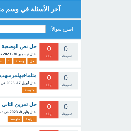
آخر الأسئلة في وسم 
اطرح سؤالاً:
حل نص الوضعية الأولى صفحة 55من كتاب ا
0
0
سُئل
ديسمبر 30، 2023
في
تصويتات
إجابة
حل
وضعية
1
صف
متلماخبهلمرمبهب
0
0
سُئل
أبريل 17، 2023
في 
تصويتات
إجابة
متوسط
حل تمرين الثاني صفحة 55 4متوسط الكتاب 
0
0
سُئل
يناير 8، 2023
في تص
تصويتات
إجابة
الرابعة
متوسط