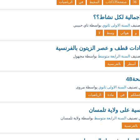
36
صفحة135كتاب
المحيط
في
الرياضيات
لاجمالية لكل نشاط؟؟
صنيف
السنة الاولى ثانوي
بواسطة
تاي حبيبي
و
هوائي
وسط
لا
ادات قطف و عصر الزيتون بالفرنسية
صنيف
السنة الرابعة متوسط
بواسطة
مجهول
أسطر
بالفرنسية
 تصنيف
السنة الاولى ثانوي
بواسطة
مروى
ضلكم
في
مادة
اارياضيات
نسية على ولاية تلمسان
 تصنيف
السنة الرابعة متوسط
بواسطة
ولاية تلمسان
بالفرنسية