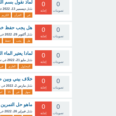
لماذ نقول بسم الل
0
0
سُئل
ديسمبر 13، 2022
في
تصويتات
إجابة
في
القرآن
الكريم
هل يجب حفظ خطو
0
0
سُئل
أكتوبر 29، 2022
في 
تصويتات
إجابة
هل
يجب
حفظ
لمادا يعتير الماء
0
0
سُئل
مايو 21، 2022
في ت
تصويتات
إجابة
المحلول
الغازي
في
خلاف بيني وبين 
0
0
سُئل
مارس 2، 2022
في 
تصويتات
إجابة
سهل
في
15
اس
ماهو حل التمرين 36 صفحة135كتاب المحيط في الرياضيا
0
0
سُئل
فبراير 26، 2022
في 
تصويتات
إجابة