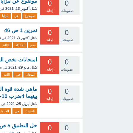
موضوع عن مزايا ا
0
0
سُئل
أكتوبر 13، 2021
في 
تصويتات
إجابة
موضوع
عن
مزايا
تمرين 1 ص 46
0
0
سُئل
أكتوبر 3، 2021
في ت
تصويتات
إجابة
ضع
الاعداد
التالية
امتحانات تخص الل
0
0
سُئل
مايو 29، 2021
في ت
تصويتات
إجابة
امتحان
في
اللغة
ماهي شدة قوة النا
0
0
بينهما 4ضرب 10-15m
تصويتات
إجابة
سُئل
أبريل 25، 2021
في 
الماسك
في
المادة
حل التطبيق 5 ص 188 كتاب الرياضيات ثانية ثانوي
0
0