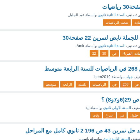
 تصنيف
السنة الثانية ثانوي
بواسطة
عبد الجليل
ادة
شعبة_الرياضيات
ملة نابض لتمرين 22 صفحة30
 تصنيف
السنة الثانية ثانوي
بواسطة
Amir
ادة_الفيزياء
ص
30
22
نيف
جواب
بواسطة
bem2019
ص
268
في
الرياضيات
للسنة
الرابعة
متوسط
و8) ؟
صنيف
السنة الاولى ثانوي
بواسطة
اية
حلول
في
اسرغ
وقت
1 2 ثانوي كامل مع المراحل
صنيف
السنة الثانية ثانوي
بواسطة
ياسمين