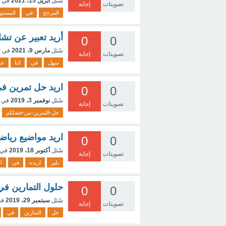
سُئل
أبريل 15، 2021
في 
تصويتات
إجابة
المرجح
في
المستو
أريد تعبير عن ت
0
0
سُئل
مارس 9، 2021
في 
تصويتات
إجابة
سهل
في
اثنا
عش
اريد حل تمرين في
0
0
سُئل
نوفمبر 3، 2019
في 
تصويتات
إجابة
حل-التمرين-من-فضلكم
اريد مواضيع رياضي
0
0
سُئل
أكتوبر 18، 2019
في 
تصويتات
إجابة
بليز
اريده
في
ا
حلول التمارين في الري
0
0
سُئل
سبتمبر 29، 2019
في
تصويتات
إجابة
حل
التمارين
في