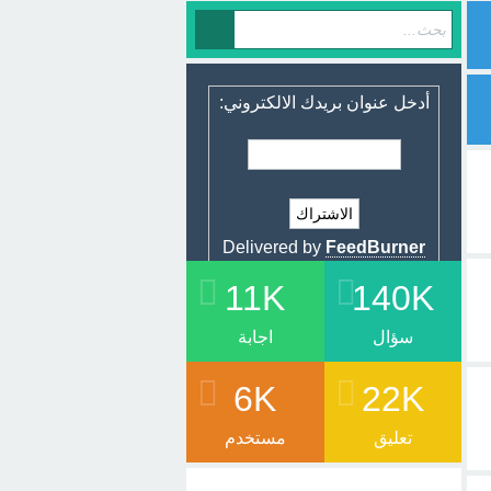
أدخل عنوان بريدك الالكتروني:
Delivered by
FeedBurner
11K
140K
سؤال
اجابة
6K
22K
تعليق
مستخدم