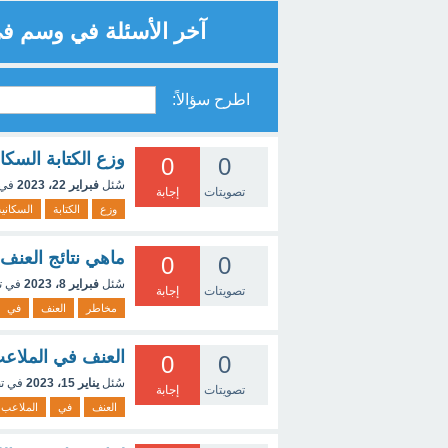
آخر الأسئلة في وسم ف
اطرح سؤالاً:
وزع الكتابة السكا
0
0
سُئل
فبراير 22، 2023
في 
تصويتات
إجابة
وزع
الكتابة
السكانية
ماهي نتائج العنف
0
0
سُئل
فبراير 8، 2023
في ت
تصويتات
إجابة
مخاطر
العنف
في
العنف في الملاع
0
0
سُئل
يناير 15، 2023
في ت
تصويتات
إجابة
العنف
في
الملاعب