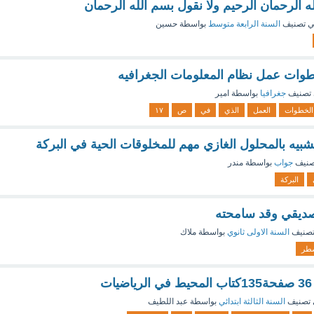
ه الرحمان الرحيم ولا نقول بسم الله الرحمان
 تصنيف
السنة الرابعة متوسط
بواسطة
حسين
ات عمل نظام المعلومات الجغرافيه
تصنيف
جغرافيا
بواسطة
امير
الخطوات
العمل
الذي
في
ص
١٧
 الشبيه بالمحلول الغازي مهم للمخلوقات الحية في البركة
صنيف
جواب
بواسطة
مندر
البركة
صديقي وقد سامحته
تصنيف
السنة الاولى ثانوي
بواسطة
ملاك
طر
ت
تصنيف
السنة الثالثة ابتدائي
بواسطة
عبد اللطيف