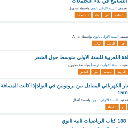
لتسامح في بناء النجتمعات
تصنيف
السنة الاولى ثانوي
بواسطة
مجهول
التسامح
في
بناء
النجتمعات
صنيف
السنة الاولى ثانوي
بواسطة
Amar
في
الرسم
التالي
غة اللعربية للسنة الاولى متوسط حول الشعر
صنيف
السنة الاولى متوسط
بواسطة
مجهول
العربية
نصصه
من
الشعر
ر الكهربائي المتبادل بين بروتونين في النواةإذا كانت المسافة
تصنيف
السنة الاولى ثانوي
بواسطة
أنفال
و
الفضاء