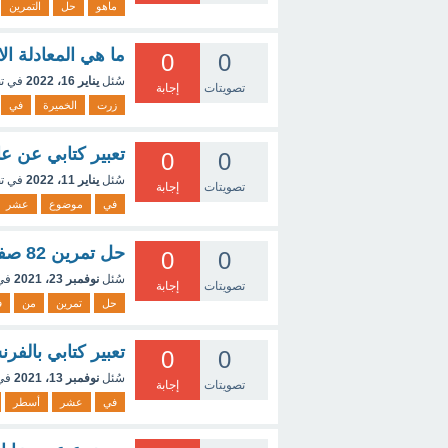
ماهو
حل
التمرين
ما هي المعادلة ا
0
0
سُئل
يناير 16، 2022
في ت
تصويتات
إجابة
زرت
الخميرة
في
تعبير كتابي عن ع
0
0
سُئل
يناير 11، 2022
في ت
تصويتات
إجابة
في
موضوع
عشر
حل تمرين 82 صفحة48
0
0
سُئل
نوفمبر 23، 2021
في
تصويتات
إجابة
حل
تمرين
من
ف
تعبير كتابي بالفر
0
0
سُئل
نوفمبر 13، 2021
في
تصويتات
إجابة
في
عشر
أسطر