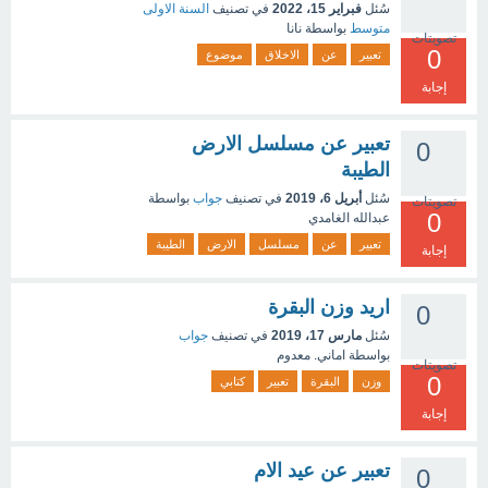
سُئل
فبراير 15، 2022
في تصنيف
السنة الاولى
متوسط
بواسطة
نانا
تصويتات
0
تعبير
عن
الاخلاق
موضوع
إجابة
تعبير عن مسلسل الارض
0
الطيبة
سُئل
أبريل 6، 2019
في تصنيف
جواب
بواسطة
تصويتات
0
عبدالله الغامدي
تعبير
عن
مسلسل
الارض
الطيبة
إجابة
اريد وزن البقرة
0
سُئل
مارس 17، 2019
في تصنيف
جواب
بواسطة
اماني. معدوم
تصويتات
0
وزن
البقرة
تعبير
كتابي
إجابة
تعبير عن عيد الام
0