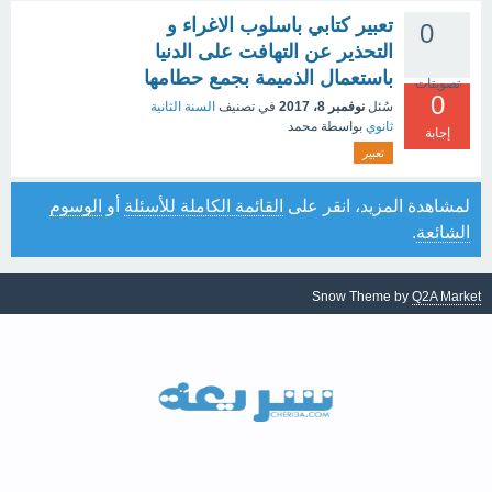
تعبير كتابي باسلوب الاغراء و
0
التحذير عن التهافت على الدنيا
باستعمال الذميمة بجمع حطامها
تصويتات
0
سُئل
نوفمبر 8، 2017
في تصنيف
السنة الثانية
ثانوي
بواسطة
محمد
إجابة
تعبير
لمشاهدة المزيد، انقر على
القائمة الكاملة للأسئلة
أو
الوسوم
الشائعة
.
Snow Theme by
Q2A Market