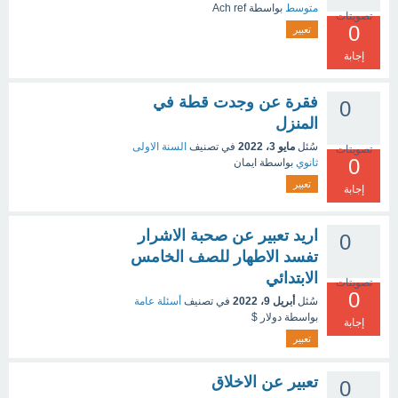
متوسط
بواسطة
Ach ref
تصويتات
0
تعبير
إجابة
فقرة عن وجدت قطة في
0
المنزل
سُئل
مايو 3، 2022
في تصنيف
السنة الاولى
تصويتات
0
ثانوي
بواسطة
ايمان
تعبير
إجابة
اريد تعبير عن صحبة الاشرار
0
تفسد الاطهار للصف الخامس
الابتدائي
تصويتات
0
سُئل
أبريل 9، 2022
في تصنيف
أسئلة عامة
بواسطة
دولار $
إجابة
تعبير
تعبير عن الاخلاق
0