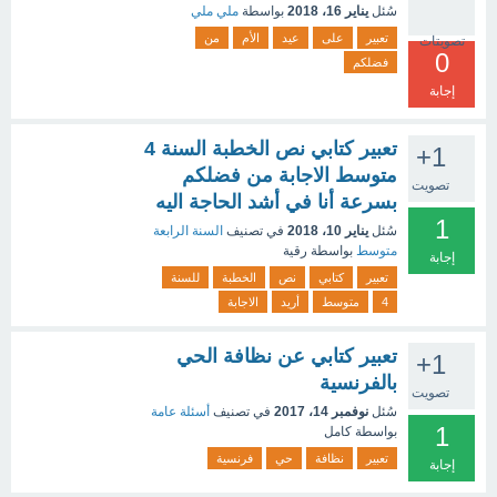
سُئل
يناير 16، 2018
بواسطة
ملي ملي
تعبير
على
عيد
الأم
من
تصويتات
0
فضلكم
إجابة
تعبير كتابي نص الخطبة السنة 4
+1
متوسط الاجابة من فضلكم
تصويت
بسرعة أنا في أشد الحاجة اليه
1
سُئل
يناير 10، 2018
في تصنيف
السنة الرابعة
متوسط
بواسطة
رقية
إجابة
تعبير
كتابي
نص
الخطبة
للسنة
4
متوسط
أريد
الاجابة
تعبير كتابي عن نظافة الحي
+1
بالفرنسية
تصويت
سُئل
نوفمبر 14، 2017
في تصنيف
أسئلة عامة
1
بواسطة
كامل
تعبير
نظافة
حي
فرنسية
إجابة