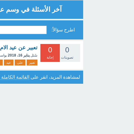
آخر الأسئلة في وسم عي
اطرح سؤالاً:
تعبير عن عيد الام
0
0
سُئل
يناير 16، 2018
بواس
تصويتات
إجابة
تعبير
على
عيد
ا
لمشاهدة المزيد، انقر على
القائمة الكاملة 