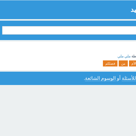
د
طة
ملي ملي
لأم
من
فضلكم
للأسئلة
أو
الوسوم الشائعة
.