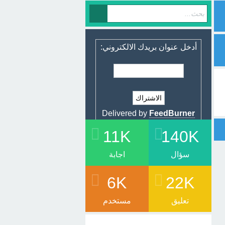
أدخل عنوان بريدك الالكتروني:
Delivered by
FeedBurner
11K
140K
سؤال
اجابة
6K
22K
تعليق
مستخدم