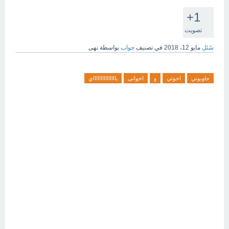
+1
تصويت
سُئل
مايو 12، 2018
في تصنيف
جواب
بواسطة
نهى
جاوبوني
اخوتي
و
اخواتي
باااااااااااااااي