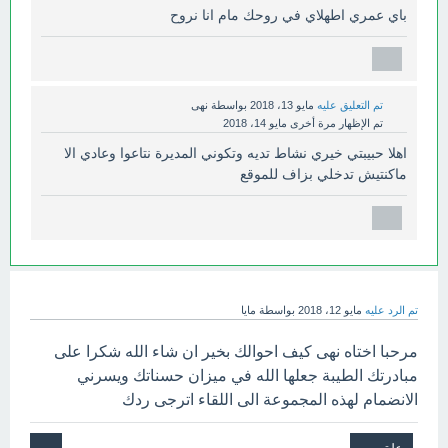
باي عمري اطهلاي في روحك مام انا نروح
تم التعليق عليه
مايو 13، 2018
بواسطة
نهى
تم الإظهار مرة أخرى
مايو 14، 2018
اهلا حبيبتي خيري نشاط تديه وتكوني المديرة نتاعوا وعادي الا
ماكنتيش تدخلي بزاف للموقع
تم الرد عليه
مايو 12، 2018
بواسطة
مايا
مرحبا اختاه نهى كيف احوالك بخير ان شاء الله شكرا على
مبادرتك الطيبة جعلها الله في ميزان حسناتك ويسرني
الانضمام لهذه المجموعة الى اللقاء اترجى ردك