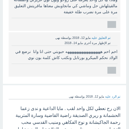
مالقيتلهاش حل وماشي كي مانجاوبش معناها ماقريتش التعليق
مرة على مرة نضرب طلة خفيفة
تم التعليق عليه
مايو 12، 2018
بواسطة
نهى
تم الإظهار مرة أخرى
مايو 14، 2018
احم احم ههههههههههههههههههههه حبوبتي حتى انا وانا نرضع في
الولاد نحكم الميكرو بورتابل ونكتب كاش كلمة بون نوي
تم الرد عليه
مايو 12، 2018
بواسطة
نهى
الان رح نعطي لكل واحد لقب . مايا الداعية و ندى زعما
الحشمانة و ريري الصديقة راضية القاضية وسارة المتربية
رحمة الجاكيشانة و نوح الفكاهي ومنيب القدسي محب