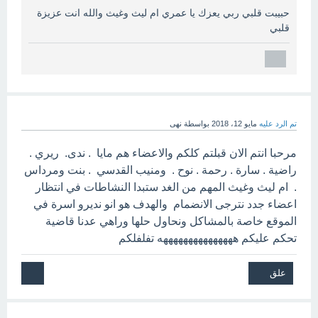
حبيبت قلبي ربي يعزك يا عمري ام ليث وغيث والله انت عزيزة
قلبي
تم الرد عليه
مايو 12، 2018
بواسطة
نهى
مرحبا انتم الان قبلتم كلكم والاعضاء هم مايا . ندى. ريري .
راضية . سارة . رحمة . نوح . ومنيب القدسي . بنت ومرداس
. ام ليث وغيث المهم من الغد ستبدا النشاطات في انتظار
اعضاء جدد نترجى الانضمام والهدف هو انو نديرو اسرة في
الموقع خاصة بالمشاكل ونحاول حلها وراهي عدنا قاضية
تحكم عليكم هههههههههههههههه تفلفلكم