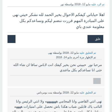
تم الرد عليه
مايو 12، 2018
بواسطة
نور
اهلا حباباتي كيفكم الاحوال بخير الحمد لله نشكر خيتي نهى
على المبادرة المهم قررت ننضم ليكم ونساعدكم بكل
معلومة عندي باي
تم التعليق عليه
مايو 12، 2018
بواسطة
نهى
تم الإظهار مرة أخرى
مايو 14، 2018
مرحبا نور حبيبتي نحن بخير كيفك انت لاباس سافا ان شاء الله
حتى انا نساعدكم بكل ماعندي
تم التعليق عليه
مايو 12، 2018
بواسطة
بنت بومرداس
نهى انتي القاضي وانا المحامي هههههههه ولا انتي الرئيس وانا
النائب ياك قابلين شباب هكذا باش نحصل على امتيازات ههههه
وماذا بيا كل واحد يعرفنا على روحو وبون نوي عزيزتي والمسالة