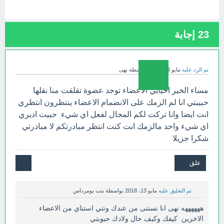
23
إجابة
تم الرد عليه
مايو 13، 2018
بواسطة
نهى
مساء الخير احبابي الاعضاء توجد عضوة تقلقت منا نقلها
حبيبتي انا لم الزمك على الانضمام الاعضاء ينتظرون انتظري
انت ايضا وانا تركت لكم المجال لفعل اي شيء حبيت اديري
اي شيء واحد مالزمك انت كنت انتظر مبادرتكم لا مبادرتي
شكرا جزيلا
تم التعليق عليه
مايو 13، 2018
بواسطة
بنت بومرداس
ههههههه نهى انا نستنى من عندك ونتي استناي من الاعضاء
الاخرين كيفك وكيف حال ولادك حبوبتي