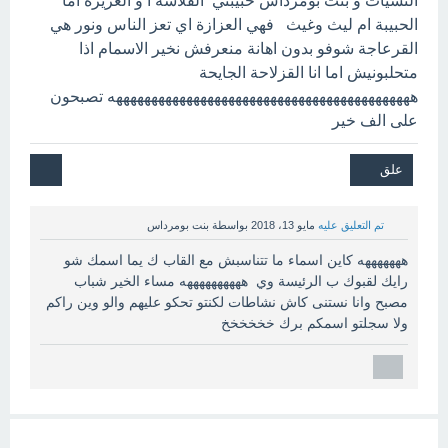
التشيات و بنت بومرداس حبيبتي القلاشة ا و العزيزة اما
الحبيبة ام ليث وغيث فهي العزازة اي تعز الناس ونور هي
القرعاجة شوفو بدون اهانة منعرفش نخير الاسمام اذا
متحلبونيش اما انا القزلاحة الجايحة
هههههههههههههههههههههههههههههههههههههههههههه تصبحون
على الف خير
تم التعليق عليه
مايو 13، 2018
بواسطة
بنت بومرداس
هههههههه كاين اسماء ما تتناسبش مع القاب ك يما اسمك شو
رايك لقبوك ب الرئيسة وي ههههههههههه مساء الخير شباب
مصبح وانا نستنى كاش نشاطات لكنتو تحكو عليهم والو وين راكم
ولا سجلتو اسمكم برك خخخخخخ