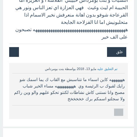
التشيات و بنت بومرداس حبيبتي القلاشة ا و العزيزة اما
الحبيبة ام ليث وغيث فهي العزازة اي تعز الناس ونور هي
القرعاجة شوفو بدون اهانة منعرفش نخير الاسمام اذا
متحلبونيش اما انا القزلاحة الجايحة
هههههههههههههههههههههههههههههههههههههههههههه تصبحون
على الف خير
تم التعليق عليه
مايو 13، 2018
بواسطة
بنت بومرداس
هههههههه كاين اسماء ما تتناسبش مع القاب ك يما اسمك شو
رايك لقبوك ب الرئيسة وي ههههههههههه مساء الخير شباب
مصبح وانا نستنى كاش نشاطات لكنتو تحكو عليهم والو وين راكم
ولا سجلتو اسمكم برك خخخخخخ