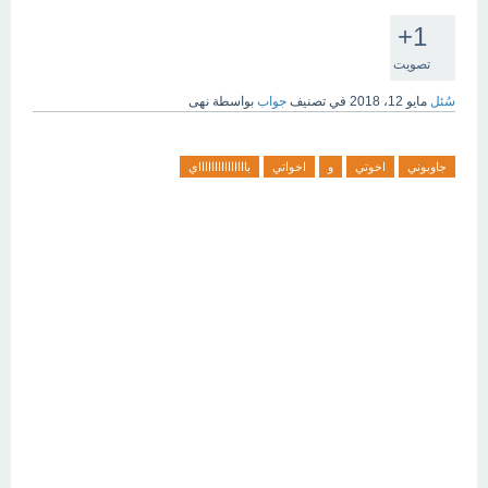
+1
تصويت
سُئل
مايو 12، 2018
في تصنيف
جواب
بواسطة
نهى
جاوبوني
اخوتي
و
اخواتي
باااااااااااااااي