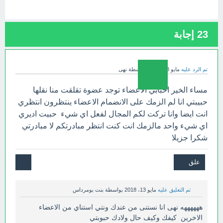
23
إجابة
تم الرد عليه
مايو 13، 2018
بواسطة
نهى
مساء الخير احبابي الاعضاء توجد عضوة تقلقت منا نقلها
حبيبتي انا لم الزمك على الانضمام الاعضاء ينتظرون انتظري
انت ايضا وانا تركت لكم المجال لفعل اي شيء حبيت اديري
اي شيء واحد مالزمك انت كنت انتظر مبادرتكم لا مبادرتي
شكرا جزيلا
تم التعليق عليه
مايو 13، 2018
بواسطة
بنت بومرداس
ههههههه نهى انا نستنى من عندك ونتي استناي من الاعضاء
الاخرين كيفك وكيف حال ولادك حبوبتي