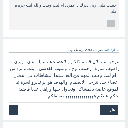
حبيبت قلبي ربي يعزك يا عمري ام ليث وغيث والله انت عزيزة
قلبي
تم الرد عليه
مايو 12، 2018
بواسطة
نهى
مرحبا انتم الان قبلتم كلكم والاعضاء هم مايا . ندى. ريري .
راضية . سارة . رحمة . نوح . ومنيب القدسي . بنت ومرداس
. ام ليث وغيث المهم من الغد ستبدا النشاطات في انتظار
اعضاء جدد نترجى الانضمام والهدف هو انو نديرو اسرة في
الموقع خاصة بالمشاكل ونحاول حلها وراهي عدنا قاضية
تحكم عليكم هههههههههههههههه تفلفلكم