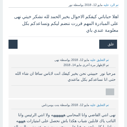
تم الرد عليه
مايو 12، 2018
بواسطة
نور
اهلا حباباتي كيفكم الاحوال بخير الحمد لله نشكر خيتي نهى
على المبادرة المهم قررت ننضم ليكم ونساعدكم بكل
معلومة عندي باي
تم التعليق عليه
مايو 12، 2018
بواسطة
نهى
تم الإظهار مرة أخرى
مايو 14، 2018
مرحبا نور حبيبتي نحن بخير كيفك انت لاباس سافا ان شاء الله
حتى انا نساعدكم بكل ماعندي
تم التعليق عليه
مايو 12، 2018
بواسطة
بنت بومرداس
نهى انتي القاضي وانا المحامي هههههههه ولا انتي الرئيس وانا
النائب ياك قابلين شباب هكذا باش نحصل على امتيازات ههههه
وماذا بيا كل واحد يعرفنا على روحو وبون نوي عزيزتي والمسالة