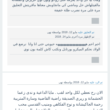
مالقيتلهاش حل وماشي كي مانجاوبش معناها ماقريتش التعليق
مرة على مرة نضرب طلة خفيفة
تم التعليق عليه
مايو 12، 2018
بواسطة
نهى
تم الإظهار مرة أخرى
مايو 14، 2018
احم احم ههههههههههههههههههههه حبوبتي حتى انا وانا نرضع في
الولاد نحكم الميكرو بورتابل ونكتب كاش كلمة بون نوي
تم الرد عليه
مايو 12، 2018
بواسطة
نهى
الان رح نعطي لكل واحد لقب . مايا الداعية و ندى زعما
الحشمانة و ريري الصديقة راضية القاضية وسارة المتربية
رحمة الجاكيشانة و نوح الفكاهي ومنيب القدسي محب