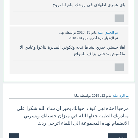
باي عمري اطهلاي في روحك مام انا نروح
تم التعليق عليه
مايو 13، 2018
بواسطة
نهى
تم الإظهار مرة أخرى
مايو 14، 2018
اهلا حبيبتي خيري نشاط تديه وتكوني المديرة نتاعوا وعادي الا
ماكنتيش تدخلي بزاف للموقع
تم الرد عليه
مايو 12، 2018
بواسطة
مايا
مرحبا اختاه نهى كيف احوالك بخير ان شاء الله شكرا على
مبادرتك الطيبة جعلها الله في ميزان حسناتك ويسرني
الانضمام لهذه المجموعة الى اللقاء اترجى ردك