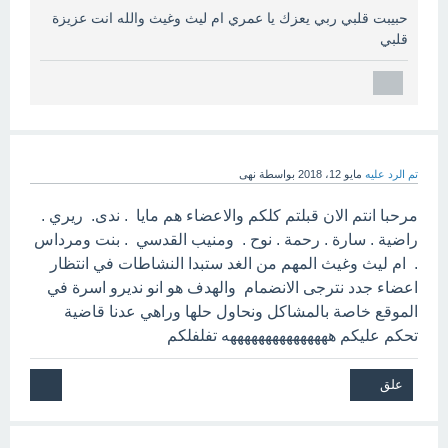
حبيبت قلبي ربي يعزك يا عمري ام ليث وغيث والله انت عزيزة
قلبي
تم الرد عليه
مايو 12، 2018
بواسطة
نهى
مرحبا انتم الان قبلتم كلكم والاعضاء هم مايا . ندى. ريري .
راضية . سارة . رحمة . نوح . ومنيب القدسي . بنت ومرداس
. ام ليث وغيث المهم من الغد ستبدا النشاطات في انتظار
اعضاء جدد نترجى الانضمام والهدف هو انو نديرو اسرة في
الموقع خاصة بالمشاكل ونحاول حلها وراهي عدنا قاضية
تحكم عليكم هههههههههههههههه تفلفلكم