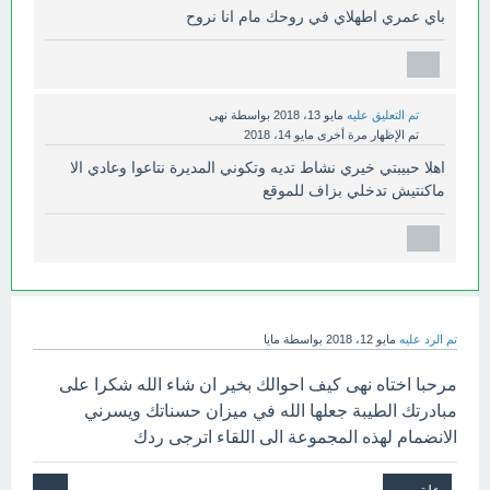
باي عمري اطهلاي في روحك مام انا نروح
تم التعليق عليه
مايو 13، 2018
بواسطة
نهى
تم الإظهار مرة أخرى
مايو 14، 2018
اهلا حبيبتي خيري نشاط تديه وتكوني المديرة نتاعوا وعادي الا
ماكنتيش تدخلي بزاف للموقع
تم الرد عليه
مايو 12، 2018
بواسطة
مايا
مرحبا اختاه نهى كيف احوالك بخير ان شاء الله شكرا على
مبادرتك الطيبة جعلها الله في ميزان حسناتك ويسرني
الانضمام لهذه المجموعة الى اللقاء اترجى ردك