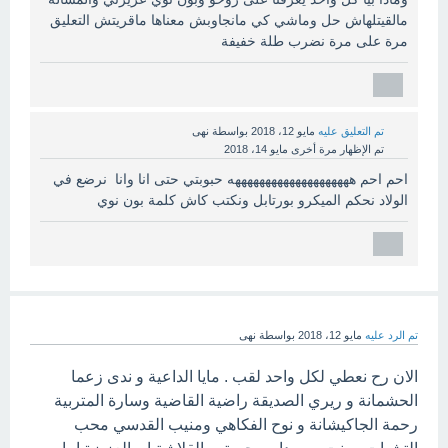
مالقيتلهاش حل وماشي كي مانجاوبش معناها ماقريتش التعليق
مرة على مرة نضرب طلة خفيفة
تم التعليق عليه
مايو 12، 2018
بواسطة
نهى
تم الإظهار مرة أخرى
مايو 14، 2018
احم احم ههههههههههههههههههههه حبوبتي حتى انا وانا نرضع في
الولاد نحكم الميكرو بورتابل ونكتب كاش كلمة بون نوي
تم الرد عليه
مايو 12، 2018
بواسطة
نهى
الان رح نعطي لكل واحد لقب . مايا الداعية و ندى زعما
الحشمانة و ريري الصديقة راضية القاضية وسارة المتربية
رحمة الجاكيشانة و نوح الفكاهي ومنيب القدسي محب