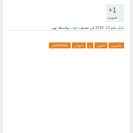
+1
تصويت
سُئل
مايو 12، 2018
في تصنيف
جواب
بواسطة
نهى
جاوبوني
اخوتي
و
اخواتي
باااااااااااااااي