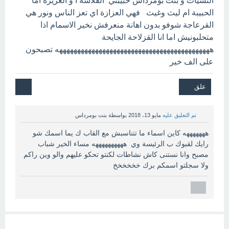
التشيات و بنت بومرداس حبيبتي القلاشة ا و العزيزة اما
الحبيبة ام ليث وغيث فهي العزازة اي تعز الناس ونور هي
القرعاجة شوفو بدون اهانة منعرفش نخير الاسمام اذا
متحلبونيش اما انا القزلاحة الجايحة
هههههههههههههههههههههههههههههههههههههههههههه تصبحون
على الف خير
تم التعليق عليه
مايو 13، 2018
بواسطة
بنت بومرداس
هههههههه كاين اسماء ما تتناسبش مع القاب ك يما اسمك شو
رايك لقبوك ب الرئيسة وي ههههههههههه مساء الخير شباب
مصبح وانا نستنى كاش نشاطات لكنتو تحكو عليهم والو وين راكم
ولا سجلتو اسمكم برك خخخخخخ