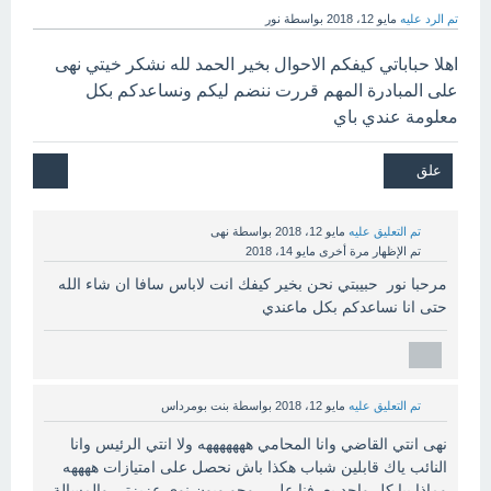
تم الرد عليه
مايو 12، 2018
بواسطة
نور
اهلا حباباتي كيفكم الاحوال بخير الحمد لله نشكر خيتي نهى
على المبادرة المهم قررت ننضم ليكم ونساعدكم بكل
معلومة عندي باي
تم التعليق عليه
مايو 12، 2018
بواسطة
نهى
تم الإظهار مرة أخرى
مايو 14، 2018
مرحبا نور حبيبتي نحن بخير كيفك انت لاباس سافا ان شاء الله
حتى انا نساعدكم بكل ماعندي
تم التعليق عليه
مايو 12، 2018
بواسطة
بنت بومرداس
نهى انتي القاضي وانا المحامي هههههههه ولا انتي الرئيس وانا
النائب ياك قابلين شباب هكذا باش نحصل على امتيازات ههههه
وماذا بيا كل واحد يعرفنا على روحو وبون نوي عزيزتي والمسالة