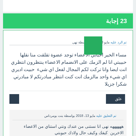
23
إجابة
تم الرد عليه
مايو 13، 2018
بواسطة
نهى
مساء الخير احبابي الاعضاء توجد عضوة تقلقت منا نقلها
حبيبتي انا لم الزمك على الانضمام الاعضاء ينتظرون انتظري
انت ايضا وانا تركت لكم المجال لفعل اي شيء حبيت اديري
اي شيء واحد مالزمك انت كنت انتظر مبادرتكم لا مبادرتي
شكرا جزيلا
تم التعليق عليه
مايو 13، 2018
بواسطة
بنت بومرداس
ههههههه نهى انا نستنى من عندك ونتي استناي من الاعضاء
الاخرين كيفك وكيف حال ولادك حبوبتي