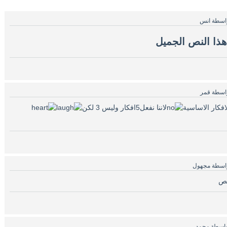
اسطة
انس
هذا النص الجميل
اسطة
قمر
افكار الاساسية
لاننا نفعل5افكار وليس 3 لكن
اسطة
مجهول
واسطة
محمد