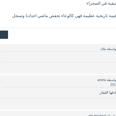
 قيمة تاريخية عظيمة فهي كالوعاء تحفض ماضي اجدادنا وتسجل
واسطة
ملاك
واسطة
amina
فها القفار.
واسطة
om mouloud