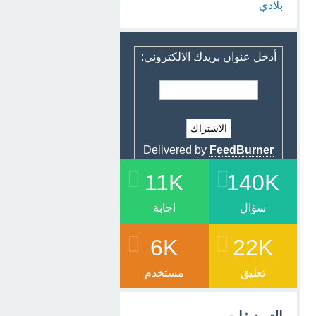
بلادي
أدخل عنوان بريدك الالكتروني:
Delivered by
FeedBurner
11K
140K
سؤال
اجابة
6K
22K
تعليق
مستخدم