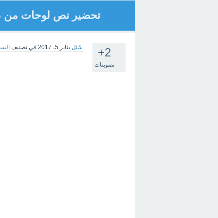
تحضير نص لوحات من ص
سُئل
يناير 5، 2017
في تصنيف
السن
+2
تصويتات