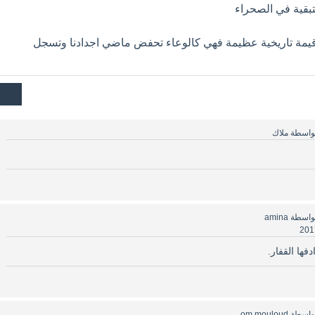
 قيمة تاريخية عظيمة فهي كالوعاء تحفض ماضي اجدادنا وتسجل
واسطة
ملاك
واسطة
amina
فها القفار.
واسطة
om mouloud