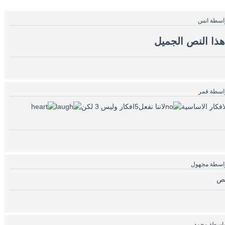
اسطة
انس
هذا النص الجميل
اسطة
قمر
افكار الاساسية
لاننا نفعل5افكار وليس 3 لكن
اسطة
مجهول
واسطة
محمد