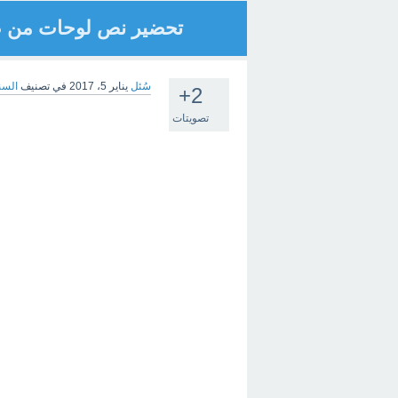
تحضير نص لوحات من ص
سُئل
يناير 5، 2017
في تصنيف
السن
+2
تصويتات