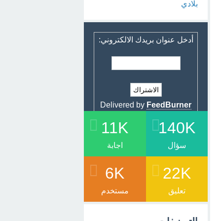
بلادي
أدخل عنوان بريدك الالكتروني:
Delivered by
FeedBurner
11K
140K
سؤال
اجابة
6K
22K
تعليق
مستخدم