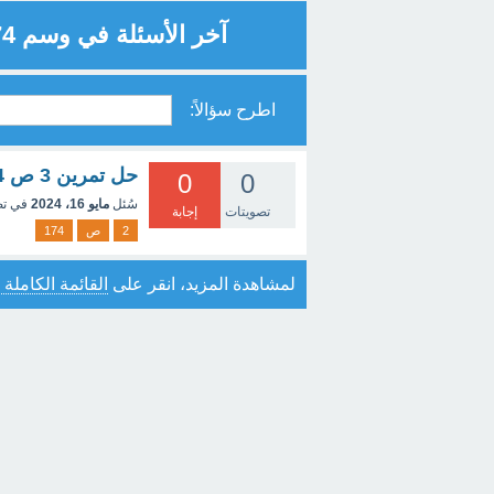
آخر الأسئلة في وسم 174
اطرح سؤالاً:
حل تمرين 3 ص 174
0
0
سُئل
مايو 16، 2024
في ت
تصويتات
إجابة
2
ص
174
لمشاهدة المزيد، انقر على
القائمة الكاملة 