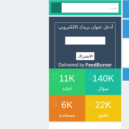
أدخل عنوان بريدك الالكتروني:
Delivered by
FeedBurner
11K
140K
سؤال
اجابة
6K
22K
تعليق
مستخدم