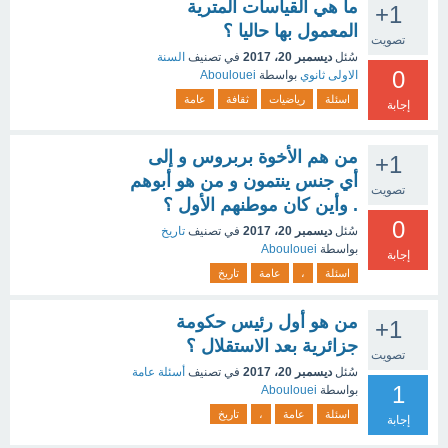
ما هي القياسات المترية
+1
المعمول بها حاليا ؟
تصويت
سُئل
ديسمبر 20، 2017
في تصنيف
السنة
0
الاولى ثانوي
بواسطة
Aboulouei
اسئلة
رياضيات
ثقافة
عامة
إجابة
من هم الأخوة بربروس و إلى
+1
أي جنس ينتمون و من هو أبوهم
تصويت
. وأين كان موطنهم الأول ؟
0
سُئل
ديسمبر 20، 2017
في تصنيف
تاريخ
بواسطة
Aboulouei
إجابة
اسئلة
،
عامة
تاريخ
من هو أول رئيس حكومة
+1
جزائرية بعد الاستقلال ؟
تصويت
سُئل
ديسمبر 20، 2017
في تصنيف
أسئلة عامة
1
بواسطة
Aboulouei
اسئلة
عامة
،
تاريخ
إجابة