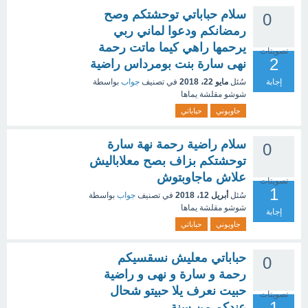
سلام حباباتي توحشتكم وصح
0
رمضانكم ودعوا لماني ربي
يرحمها راهي كيما ماتت رحمة
تصويتات
2
نهى سارة بنت بومرداس راضية
إجابة
سُئل
مايو 22، 2018
في تصنيف
جواب
بواسطة
شوشو مقلشة يماها
جاوبوني
حباباتي
سلام راضية رحمة نهة سارة
0
توحشتكم بزاف بصح معلاباليش
علاش ماجاوبتوش
تصويتات
1
سُئل
أبريل 12، 2018
في تصنيف
جواب
بواسطة
شوشو مقلشة يماها
إجابة
جاوبوني
حباباتي
حباباتي معليش نسقسيكم
0
رحمة و سارة و نهى و راضية
حبيت نعرف يلا حبيتو شحال
تصويتات
1
عندكم من سنة