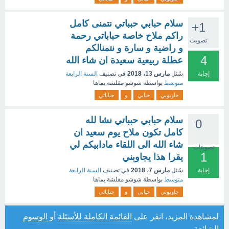
سلام حبابي حبباتي نتمنى كامل
+1
راكم ملاح خاصة حباباتي رحمة
تصويت
و راضية و سارة و نتمنالكم
4
عطلة ربيعية سعيدة ان شاء الله
إجابة
سُئل
مارس 13، 2018
في تصنيف
السنة الرابعة
متوسط
بواسطة
شوشو مقلشة يماها
جاوبوني
حبابي
و
حباباتي
سلام حبابي حبباتي نشا لله
0
كامل تكون ملاح يوم سعيد ان
شاء الله الى اللقاء مادابيكم لي
تصويتات
1
يقرا هذا يجاوبني
إجابة
سُئل
مارس 7، 2018
في تصنيف
السنة الرابعة
متوسط
بواسطة
شوشو مقلشة يماها
جاوبوني
حبابي
و
حباباتي
لمشاهدة المزيد، انقر على
القائمة الكاملة للأسئلة
أو
الوسوم
الشائعة
.