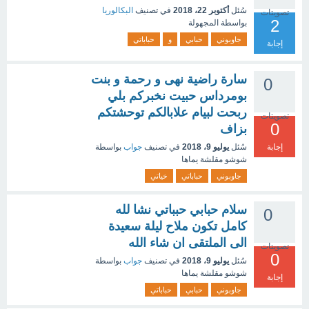
سُئل
أكتوبر 22، 2018
في تصنيف
البكالوريا
تصويتات
2
بواسطة
المجهولة
جاوبوني
حبابي
و
حباباتي
إجابة
سارة راضية نهى و رحمة و بنت
0
بومرداس حبيت نخبركم بلي
ربحت لبيام علابالكم توحشتكم
تصويتات
0
بزاف
إجابة
سُئل
يوليو 9، 2018
في تصنيف
جواب
بواسطة
شوشو مقلشة يماها
جاوبوني
حباباتي
خياتي
سلام حبابي حبباتي نشا لله
0
كامل تكون ملاح ليلة سعيدة
الى الملتقى ان شاء الله
تصويتات
0
سُئل
يوليو 9، 2018
في تصنيف
جواب
بواسطة
شوشو مقلشة يماها
إجابة
جاوبوني
حبابي
حباباتي