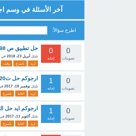
آخر الأسئلة في وسم اج
اطرح سؤالاً:
حل تطبيق ص 298 الفيزياء للسنة الثانية ثانوي
0
0
سُئل
أبريل 23، 2018
في 
تصويتات
إجابة
اريد
باسرع
وقت
ارجوكم حل ت20ص57رياضيات الرابعة متوسط
1
0
سُئل
نوفمبر 19، 2017
في
تصويتات
إجابة
اريد
اجابة
باسرع
ارجوكم ايد حل التمرين 72 ص 72 في الفيزياء للس
1
0
سُئل
أكتوبر 11، 2017
في 
تصويتات
إجابة
اريد
اجابة
باسرع