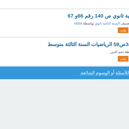
 ص 140 رقم 66و 67
صنيف
السنة الثانية ثانوي
بواسطة
rajaa
وقت
طة
نجم الدين
وقت
للأسئلة
أو
الوسوم الشائعة
.