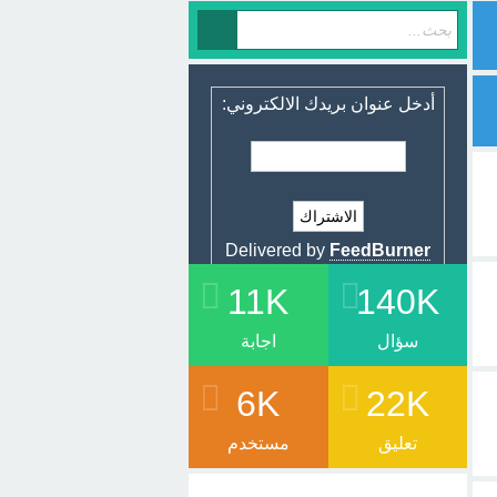
أدخل عنوان بريدك الالكتروني:
Delivered by
FeedBurner
11K
140K
سؤال
اجابة
6K
22K
تعليق
مستخدم