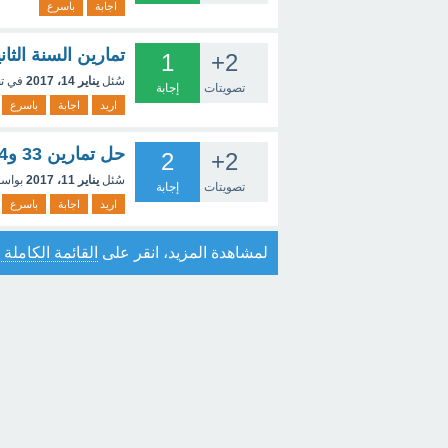
اجابة
باسرع
تمارين السنة الثانية ثانوي
1
+2
سُئل
يناير 14، 2017
في ت
تصويتات
إجابة
اريد
اجابة
باسرع
حل تمارين 33 و34ص59 الرياضيات السنة الثالثة متوسط
2
+2
سُئل
يناير 11، 2017
بواس
تصويتات
إجابة
اريد
اجابة
باسرع
لمشاهدة المزيد، انقر على
القائمة الكاملة 