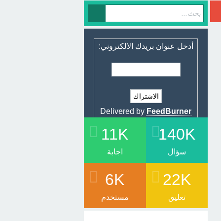
أدخل عنوان بريدك الالكتروني:
Delivered by
FeedBurner
11K
140K
سؤال
اجابة
6K
22K
تعليق
مستخدم