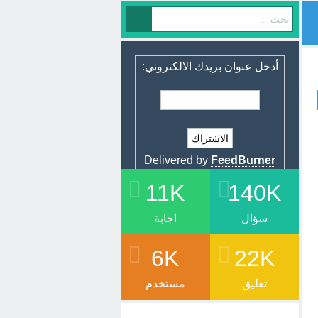
أدخل عنوان بريدك الالكتروني:
Delivered by
FeedBurner
11K
140K
سؤال
اجابة
6K
22K
تعليق
مستخدم