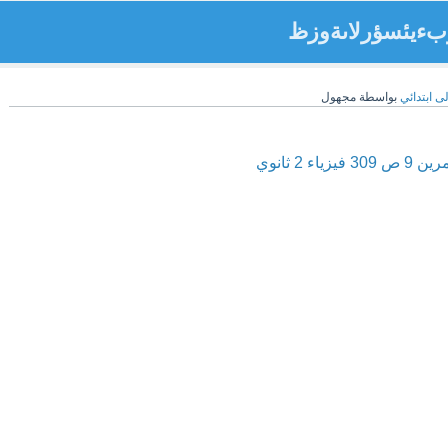
لؤبءيئسؤرلاىةوزظ
لى ابتدائي
بواسطة
مجهول
 فيزياء 2 ثانوي