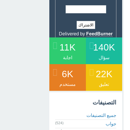
Delivered by
FeedBurner
11K
140K
سؤال
اجابة
6K
22K
تعليق
مستخدم
التصنيفات
جميع التصنيفات
(524)
جواب