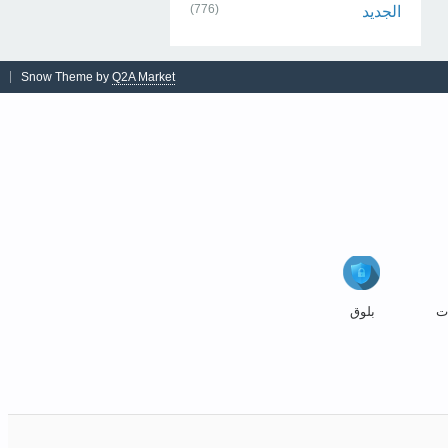
(776)
الجديد
Snow Theme by
Q2A Market