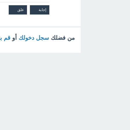
من فضلك
سجل دخولك
أو
قم ب