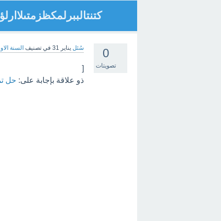
كتنتالببرلمكظزمتىلاار
سُئل
يناير 31
في تصنيف
السنة الاو
0
تصويتات
[
ذو علاقة بإجابة على:
حل تمرين 9 ص 309