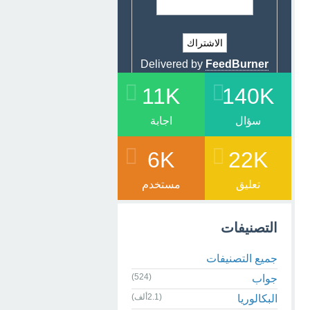
Delivered by
FeedBurner
11K
140K
سؤال
اجابة
6K
22K
تعليق
مستخدم
التصنيفات
جميع التصنيفات
(524)
جواب
(2.1ألف)
البكالوريا