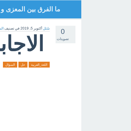
ما الفرق بين المعزى و ا
سُئل
أكتوبر 5، 2019
في تصنيف
الس
0
الاجا
تصويتات
اللغة_العربية
حل
السؤال