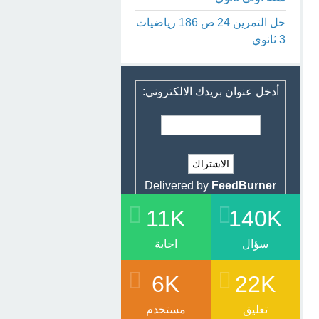
حل التمرين 24 ص 186 رياضيات
3 ثانوي
أدخل عنوان بريدك الالكتروني:
Delivered by
FeedBurner
11K
140K
سؤال
اجابة
6K
22K
تعليق
مستخدم