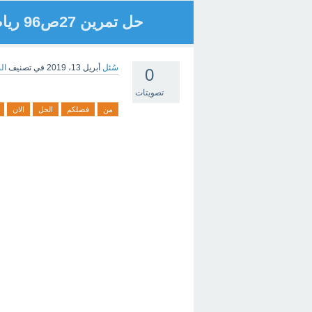
حل تمرين 27ص96 رياضيات 3متوسط
سُئل
أبريل 13، 2019
في تصنيف
ال
0
تصويتات
من
فضلكم
الحل
الان