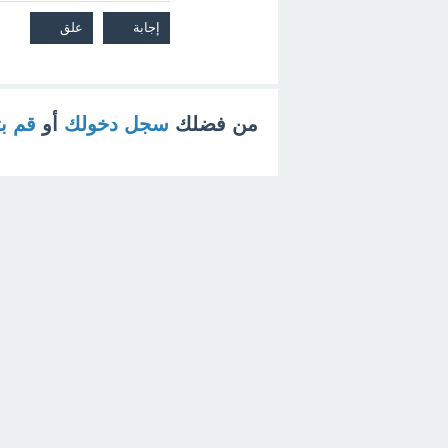
من فضلك
سجل دخولك
أو
قم ب