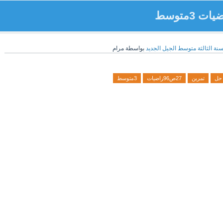
سنة الثالثة متوسط الجيل الجديد
بواسطة
مرام
حل
تمرين
27ص96راضيات
3متوسط