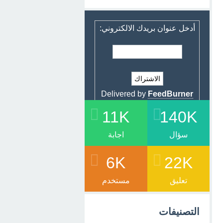
أدخل عنوان بريدك الالكتروني:
Delivered by
FeedBurner
11K
140K
سؤال
اجابة
6K
22K
تعليق
مستخدم
التصنيفات