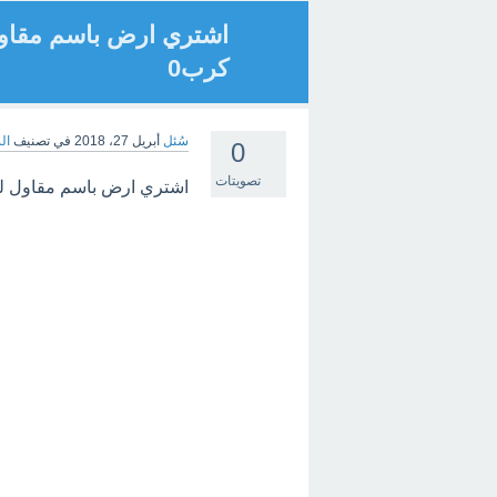
اشتري ارض باسم مقاول
كرب0
سُئل
أبريل 27، 2018
في تصنيف
ال
0
تصويتات
اشتري ارض باسم مقاول لبن