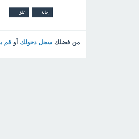
من فضلك
سجل دخولك
أو
قم ب