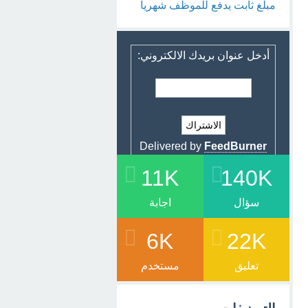
مبلغ ثابت يدفع للموظف شهريا
أدخل عنوان بريدك الالكتروني:
Delivered by
FeedBurner
11K
140K
سؤال
اجابة
6K
22K
تعليق
مستخدم