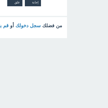
من فضلك
سجل دخولك
أو
قم ب