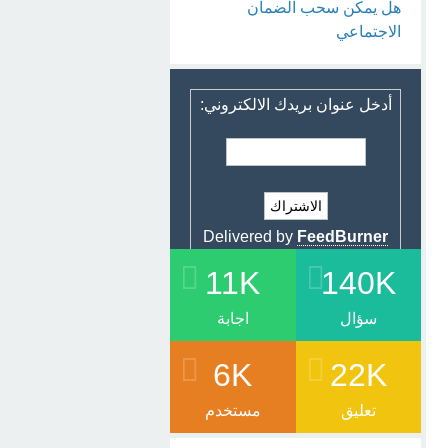
هل يمكن سحب الضمان
الاجتماعي
أدخل عنوان بريدك الالكتروني:
Delivered by
FeedBurner
11K
140K
سؤال
اجابة
6K
22K
تعليق
مستخدم