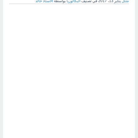
سُئل
يناير 13، 2017
في تصنيف
البكالوريا
بواسطة
الأستاذ خالد