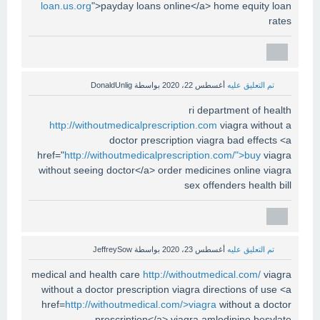
loan.us.org
">payday loans online</a> home equity loan
rates
تم التعليق عليه
أغسطس 22، 2020
بواسطة
DonaldUnlig
ri department of health
http://withoutmedicalprescription.com
viagra without a
doctor prescription viagra bad effects <a
href="
http://withoutmedicalprescription.com/">buy
viagra
without seeing doctor</a> order medicines online viagra
sex offenders health bill
تم التعليق عليه
أغسطس 23، 2020
بواسطة
JeffreySow
medical and health care
http://withoutmedical.com/
viagra
without a doctor prescription viagra directions of use <a
href=
http://withoutmedical.com/>viagra
without a doctor
prescription</a> viagra amlodipine besylate