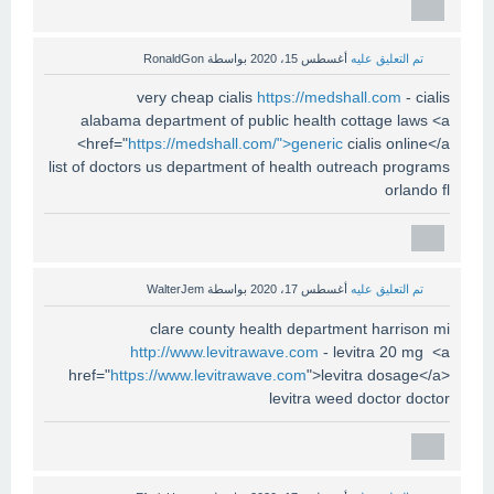
تم التعليق عليه
أغسطس 15، 2020
بواسطة
RonaldGon
very cheap cialis
https://medshall.com
- cialis
alabama department of public health cottage laws <a
href="
https://medshall.com/">generic
cialis online</a>
list of doctors us department of health outreach programs
orlando fl
تم التعليق عليه
أغسطس 17، 2020
بواسطة
WalterJem
clare county health department harrison mi
http://www.levitrawave.com
- levitra 20 mg <a
href="
https://www.levitrawave.com
">levitra dosage</a>
levitra weed doctor doctor