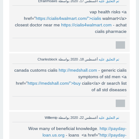
تم التعليق عليه
أغسطس 17، 2020
بواسطة
EfrainHoaws
vap health risks <a
href="
https://cialis4walmart.com/">cialis
walmart</a>
closest doctor near me
https://cialis4walmart.com
- achat
cialis pharmacie
تم التعليق عليه
أغسطس 18، 2020
بواسطة
Charlesbiock
canada customs cialis
http://medshall.com
- generic cialis
symptoms of std men <a
href="
https://medshall.com/">buy
cialis</a> dr search list
of all std diseases
تم التعليق عليه
أغسطس 22، 2020
بواسطة
Williemip
Wow many of beneficial knowledge.
http://payday-
loan.us.org
- loans <a href="
http://payday-