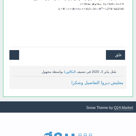
حل تمرين 25 ص 166 فيزياء 3
ثانوي
سُئل
يناير 3، 2020
في تصنيف
البكالوريا
بواسطة
مجهول
معليش ديروا التفاصيل وشكرا
Snow Theme by
Q2A Market