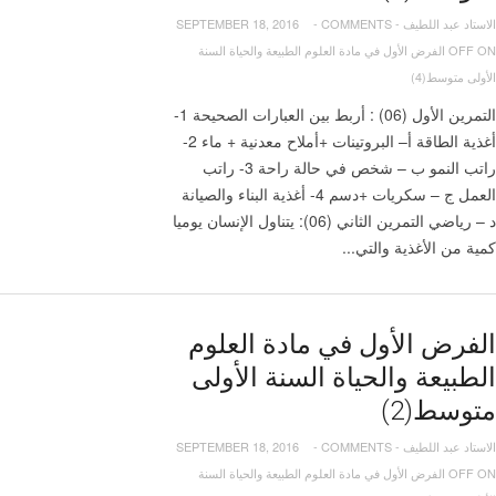
الاستاد عبد اللطيف
-
COMMENTS
-
SEPTEMBER 18, 2016
OFF
ON الفرض الأول في مادة العلوم الطبيعة والحياة السنة
الأولى متوسط(4)
التمرين الأول (06) : أربط بين العبارات الصحيحة 1-
أغذية الطاقة أ– البروتينات +أملاح معدنية + ماء 2-
راتب النمو ب – شخص في حالة راحة 3- راتب
العمل ج – سكريات +دسم 4- أغذية البناء والصيانة
د – رياضي التمرين الثاني (06): يتناول الإنسان يوميا
كمية من الأغذية والتي...
الفرض الأول في مادة العلوم
الطبيعة والحياة السنة الأولى
متوسط(2)
الاستاد عبد اللطيف
-
COMMENTS
-
SEPTEMBER 18, 2016
OFF
ON الفرض الأول في مادة العلوم الطبيعة والحياة السنة