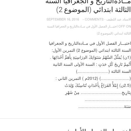
مــادةالتاريخ و الجغرافيا السنة
الثالثة ابتدائي (الموضوع 2)
الاستاد عبد اللطيف
-
COMMENTS
-
SEPTEMBER 16, 2016
OFF
ON اختبـــار الفصل الأول في مــادةالتاريخ و الجغرافيا السنة
الثالثة ابتدائي (الموضوع 2)
اختبـــار الفصل الأول في مــادةالتاريخ و الجغرافيا
السنة الثالثة ابتدائي (الموضوع 2) التمرين الأول:
(1ن) يُمَثِّلُ السَّهْمُ سَنَوَاتِكَ الدِرَاسِيَةِ بِأَهَمِّ أَحْدَاثِهَا .
أَتْمِمْ تَارِيخَ كُلِ حَدَثٍ : السنة الأولى السنة الثانية
السنة الثالثة (…………………..)
(…………………) (2012م ) التمرين الثاني :
(2.5ن) إِمْلأْ الفَرَاغْ بِأَحْدَاثٍ تُنَاسِبُكَ وُلِدَتُ
بِتَارِيخِ………………………… مِنْ شَهْرِ
…………………………….
سَنَةَ…………………………....