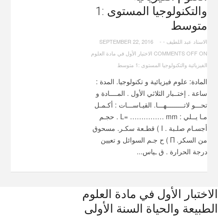
والتكنولوجيا المستوى :1
متوسط
الاستاد عبد اللطيف
-
-
SEPTEMBER 22, 2016
COMMENTS OFF
ON الاختبار الأول في مادة العلوم
الفيزيائية والتكنولوجيا المستوى :1 متوسط
المادة: علوم فيزيائية و تكنولوجيا. المدة :
ساعة . إختــبار الثلاثي الأول . المــــادة و
تحـــو لاتـــــــــهـــا. القيـاســـات : أكـمـل
مـا يــلي : L= …………… mm . حجـم
أجسـام صلـبة . I ) قطـعة سكـر. مسحوق
من السكر. Π ) ح جـم السوائل و تعيين
درجة الحرارة . ق ـياس...
الاختبار الأول في مادة العلوم
الطبيعة والحياة السنة الأولى