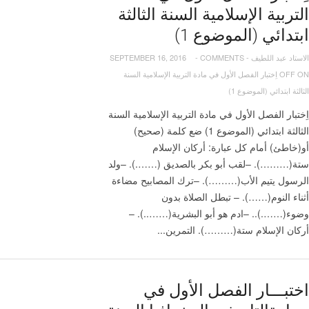
التربية الإسلامية السنة الثالثة
ابتدائي (الموضوع 1)
الاستاد عبد اللطيف
-
COMMENTS
-
SEPTEMBER 16, 2016
OFF
ON اِختبار الفصل الأول في مادة التربية الإسلامية السنة
الثالثة ابتدائي (الموضوع 1)
اِختبار الفصل الأول في مادة التربية الإسلامية السنة
الثالثة ابتدائي (الموضوع 1) ضع كلمة (صحيح)
أو(خاطئ) أمام كل عبارة: أركان الإسلام
ستة(………). –لقب أبو بكر بالصديق (…….). –ولد
الرسول يتيم الأب(………). –ترك المصابيح مضاءة
أثناء النوم(……). – تبطل الصلاة بدون
وضوء(…….).. –ادم هو أبو البشرية(……..). –
أركان الإسلام ستة(………). التمرين...
اختبـــار الفصل الأول في