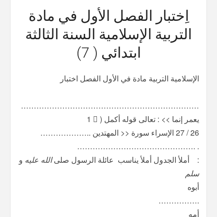
اِختبار الفصل الأول في مادة
التربية الإسلامية السنة الثالثة
ابتدائي ( 7)
‫الإسلامية‬ ‫التربية‬ ‫مادة‬ ‫في‬ ‫الأول‬ ‫الفصل‬ ‫اختبار‬
‫‪ ‬‬
‫يعمر‬ ‫إنما‬ ‫>>‬ ‫‪:‬‬ ‫تعالى‬ ‫قوله‬ ‫أكمل‬ ‫(‬ ‫‪1‬‬ ‫‪‬‬
‫‪27‬‬ ‫‪/‬‬ ‫‪26‬‬ ‫الإسراء‬ ‫سورة‬ ‫<<‬ ‫المهتدين‬ ‫‪………………..‬‬
‫‪……………………………………….‬‬ ‫‪.‬‬
‫‪ ‬‬ ‫‪:‬‬ ‫ ‫‫أملأ‬ ‫الجدول‬ ‫أملأ ‫يناسب‬ ‫عائلة ‫الرسول
صلى
الله عليه
و
سلم
‬‬‬ ‫ ‫‪‬‬
‫أبوه‬
‫‪…………….‬‬
‫أمه‬