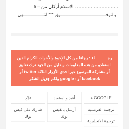
‫‪.‬‬ ‫‪………………………‬‬ ‫الإسلام‬ ‫أركان‬ ‫من‬ ‫–‬ ‫‪5‬‬
‫‪ ‬‬ ‫بالتوفــــــــــــــــــــــــــــــــیق‬ ‫***‬ ‫انتــــــــــــــھى‬
رجـــــــــــاء : رجاءا من كل الإخوة والأخوات الكرام الذين
استفادو من هذه المعلومات وبقليل من الجهد ترك تعليق
أو مشاركة الموضوع عبر احدى الأزرار الثلاثة twitter أو
facebook أو +google ولكم جزيل الشكر
GOOGLE +
أفيد و استفيد
غرِّد
ترجمة الفرنسية
أرسل بالفيس
شارك على فيس
بوك
بوك
ترجمة الانجليزية