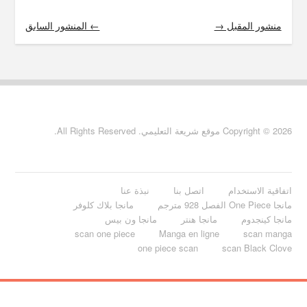
منشور المقبل →
← المنشور السابق
Copyright © 2026 موقع شريعة التعليمي. All Rights Reserved.
اتفاقية الاستخدام
اتصل بنا
نبذة عنا
مانجا One Piece الفصل 928 مترجم
مانجا بلاك كلوفر
مانجا كينجدوم
مانجا هنتر
مانجا ون بيس
scan one piece
Manga en ligne
scan manga
one piece scan
scan Black Clove