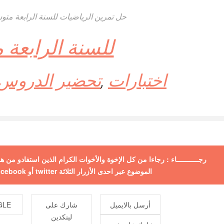
حل تمرين الرياضيات للسنة الرابعة متوسط صفح
للسنة الرابعة
اختبارات
,
تحضير
الدروس
رجـــــــــــاء : رجاءا من كل الإخوة والأخوات الكرام الذين استفادو من
الموضوع عبر احدى الأزرار الثلاثة twitter أو facebook أو +google ولكم جزيل الشكر
أرسل بالايميل
شارك على
E +
لينكدين