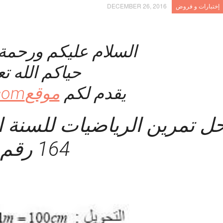
إختبارات و فروض
DECEMBER 26, 2016
السلام عليكم ورحمة ا
حياكم الله ت
يقدم لكم
موقعcheri3a.com
ل تمرين الرياضيات للسنة 
164 رقم 5