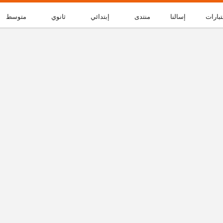
تبارات
إسالنا
منتدى
إبتدائي
ثانوي
متوسط