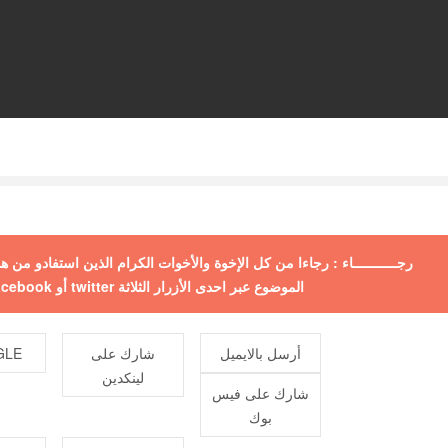
رجـــــــــــاء : رجاءا من كل الإخوة والأخوات الكرام الذين استفادو من
الموضوع عبر احدى الأزرار الثلاثة twitter أو facebook أو +google ولكم جزيل الشكر
أرسل بالايميل
شارك على
E +
لينكدين
شارك على فيس
بوك