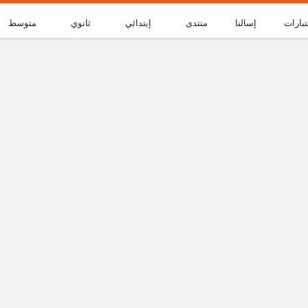
تبارات
إسالنا
منتدى
إبتدائي
ثانوي
متوسط