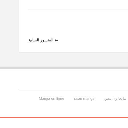
← المنشور السابق
مانجا ون بيس
scan manga
Manga en ligne