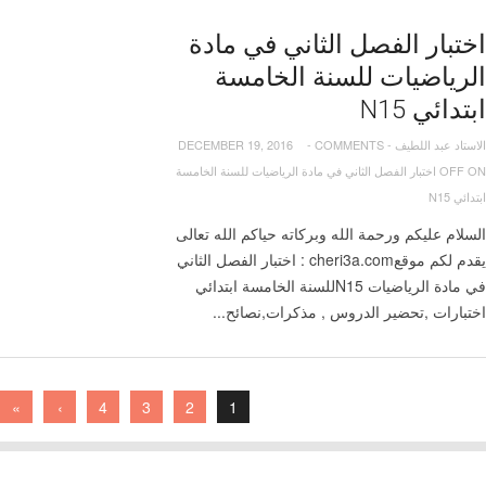
اختبار الفصل الثاني في مادة
الرياضيات للسنة الخامسة
ابتدائي N15
الاستاد عبد اللطيف
-
COMMENTS
-
DECEMBER 19, 2016
OFF
ON اختبار الفصل الثاني في مادة الرياضيات للسنة الخامسة
ابتدائي N15
السلام عليكم ورحمة الله وبركاته حياكم الله تعالى
يقدم لكم موقعcheri3a.com : اختبار الفصل الثاني
في مادة الرياضيات N15للسنة الخامسة ابتدائي
اختبارات ,تحضير الدروس , مذكرات,نصائح...
»
›
4
3
2
1