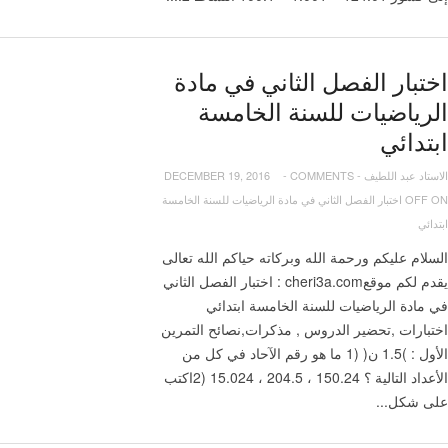
اختبار الفصل الثاني في مادة
الرياضيات للسنة الخامسة
ابتدائي
الاستاد عبد اللطيف
-
COMMENTS
-
DECEMBER 19, 2016
OFF
ON اختبار الفصل الثاني في مادة الرياضيات للسنة الخامسة
ابتدائي
السلام عليكم ورحمة الله وبركاته حياكم الله تعالى
يقدم لكم موقعcheri3a.com : اختبار الفصل الثاني
في مادة الرياضيات للسنة الخامسة ابتدائي
اختبارات ,تحضير الدروس , مذكرات,نصائح التمرين
الأول : )1.5 ن( (1 ما هو رقم الآحاد في كل من
الأعداد التالية ؟ 150.24 ، 204.5 ، 15.024 (2اكتب
على شكل...