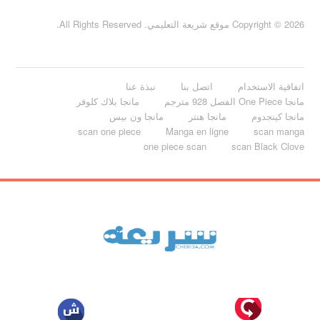
Copyright © 2026 موقع شريعة التعليمي. All Rights Reserved.
اتفاقية الاستخدام
اتصل بنا
نبذة عنا
مانجا One Piece الفصل 928 مترجم
مانجا بلاك كلوفر
مانجا كينجدوم
مانجا هنتر
مانجا ون بيس
scan one piece
Manga en ligne
scan manga
one piece scan
scan Black Clove