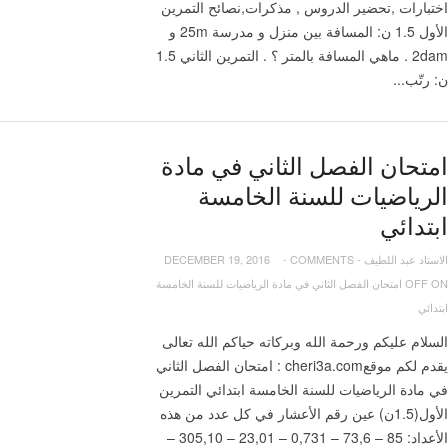
اختبارات ,تحضير الدروس , مذكرات,نصائح التمرين
الأول 1.5 ن: المسافة بين منزل و مدرسة 25m و
2dam . ماهي المسافة بالمتر ؟ . التمرين الثاني 1.5
ن: رتّب...
امتحان الفصل الثاني في مادة
الرياضيات للسنة الخامسة
ابتدائي
الاستاد عبد اللطيف
-
COMMENTS
-
DECEMBER 19, 2016
OFF
ON امتحان الفصل الثاني في مادة الرياضيات للسنة الخامسة
ابتدائي
السلام عليكم ورحمة الله وبركاته حياكم الله تعالى
يقدم لكم موقعcheri3a.com : امتحان الفصل الثاني
في مادة الرياضيات للسنة الخامسة ابتدائي التمرين
الأول(1.5ن) عين رقم الأعشار في كل عدد من هذه
الأعداد: 85 – 73,6 – 0,731 – 23,01 – 305,10 –