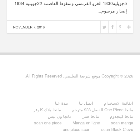
5جويلية1830 الغزو الفرنسي وسقوط العاصمة 22جويلية 1834
إصدار مرسوم...
NOVEMBER 7, 2016
Copyright © 2026 موقع شريعة التعليمي. All Rights Reserved.
اتفاقية الاستخدام
اتصل بنا
نبذة عنا
مانجا One Piece الفصل 928 مترجم
مانجا بلاك كلوفر
مانجا كينجدوم
مانجا هنتر
مانجا ون بيس
scan one piece
Manga en ligne
scan manga
one piece scan
scan Black Clove