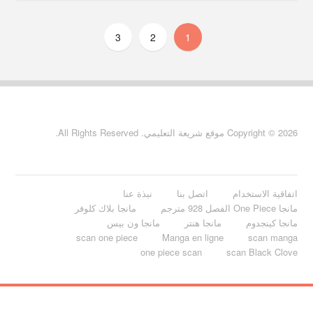
3
2
1
Copyright © 2026 موقع شريعة التعليمي. All Rights Reserved.
اتفاقية الاستخدام
اتصل بنا
نبذة عنا
مانجا One Piece الفصل 928 مترجم
مانجا بلاك كلوفر
مانجا كينجدوم
مانجا هنتر
مانجا ون بيس
scan one piece
Manga en ligne
scan manga
one piece scan
scan Black Clove