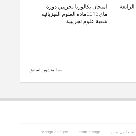
الرابعة
امتحان بكالوريا تجريبي دورة
ماي2013مادة العلوم الفيزيائية
شعبة علوم تجريبية
← المنشور السابق
مانجا ون بيس
scan manga
Manga en ligne