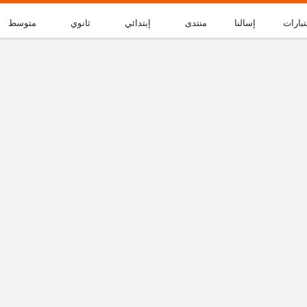
تبارات
إسالنا
منتدى
إبتدائي
ثانوي
متوسط