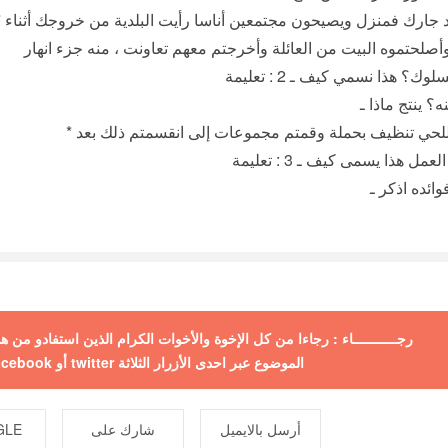
أيت البلدية من خروجك أثناء *
‫السلوك؟‬ ‫هذا‬ ‫نسمي‬ ‫كيف‬ ‫ـ‬ : 2 تعليمة
عنه؟ ينتج ماذا ـ
رجـــــــــــاء : رجاءا من كل الإخوة والأخوات الكرام الذين استفادو من
الموضوع عبر احدى الأزرار الثلاثة twitter أو facebook أو +google ولكم جزيل الشكر
أرسل بالايميل
شارك على
E +