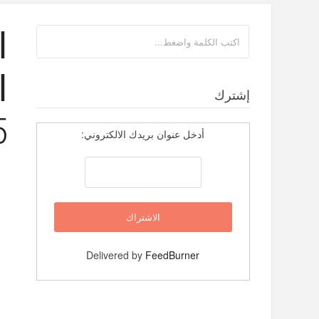
ا
ا
إشترك
5)‫م‬‫‬
أدخل عنوان بريدك الالكتروني:
Delivered by
FeedBurner