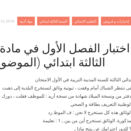
إختبارات و فروض
التعليم الابتدائي
السنة الثالثة ابتدائي
مواد أدبية
13, 2016
اختبار الفصل الأول في مادة ا
الثالثة ابتدائي (الموضوع 5)‫مع‬ ‫التص‬
دائي الثالثة للسنة المدنية التربية في الأول الامتحان
الشباك أمام وقفت ، ثبوتية وثائق لتستخرج البلدية إلى ذهبت
‫الدفتر‬ ‫من‬ ونسخة الميلاد شهادة من نسخة أريد : للموظف فقلت ، دورك حان
‫المذكورة‪.‬‬ ‫الوثائق‬ ‫تستخرج‬ ‫أين‬ ‫من‬ بين ـ : 1 تعليمة