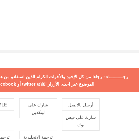
رجـــــــــــاء : رجاءا من كل الإخوة والأخوات الكرام الذين استفادو من
الموضوع عبر احدى الأزرار الثلاثة twitter أو facebook أو +google ولكم جزيل الشكر
أرسل بالايميل
شارك على
E +
لينكدين
شارك على فيس
بوك
ترجمة الانجليزية
ترجمة