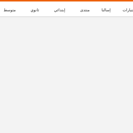
تبارات
إسالنا
منتدى
إبتدائي
ثانوي
متوسط