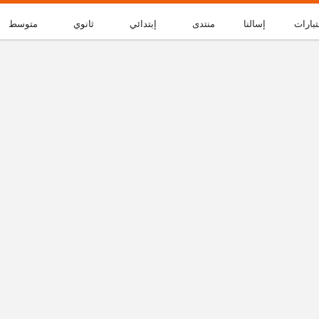
تبارات
إسالنا
منتدى
إبتدائي
ثانوي
متوسط