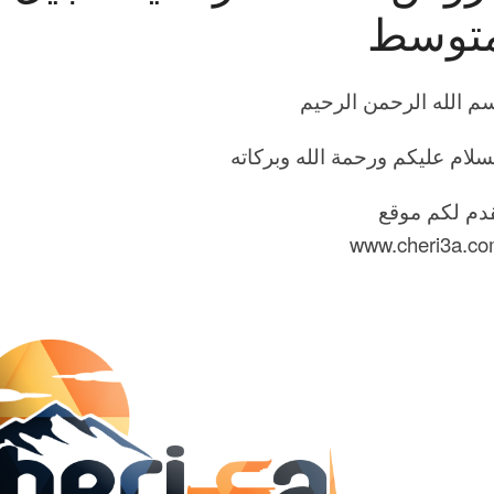
توسط
م الله الرحمن الرحيم
سلام عليكم ورحمة الله وبركاته
دم لكم موقع
www.cheri3a.c