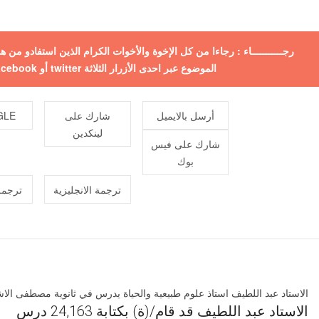
رجـــــــــــاء : رجاءا من كل الإخوة والأخوات الكرام الذين استفادو من
الموضوع عبر احدى الأزرار الثلاثة twitter أو facebook أو +google ولكم جزيل الشكر
أرسل بالايميل
شارك على
E +
لينكدين
شارك على فيس
بوك
ترجمة الانجليزية
ترجمة
الاستاد عبد اللطيف استاذ علوم طبيعية والحياة يدرس في ثانوية مصطفى الاش
الاستاد عبد اللطيف قد قام/(ة) بكتابة 24,163 درس