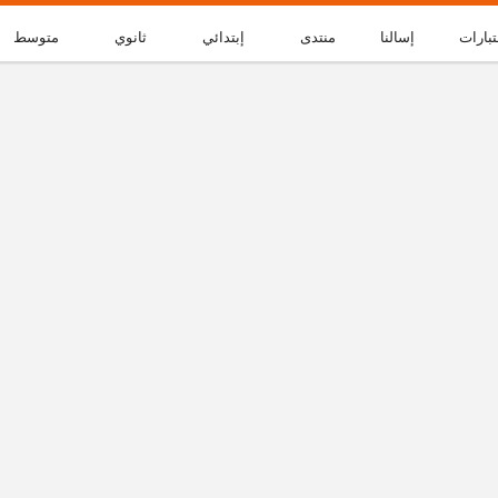
تبارات
إسالنا
منتدى
إبتدائي
ثانوي
متوسط