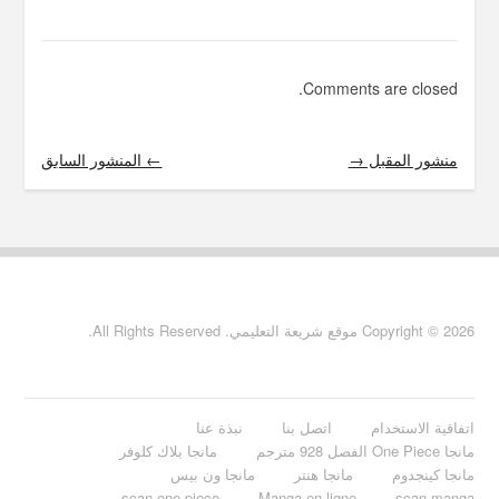
Comments are closed.
منشور المقبل →
← المنشور السابق
Copyright © 2026 موقع شريعة التعليمي. All Rights Reserved.
اتفاقية الاستخدام
اتصل بنا
نبذة عنا
مانجا One Piece الفصل 928 مترجم
مانجا بلاك كلوفر
مانجا كينجدوم
مانجا هنتر
مانجا ون بيس
scan one piece
Manga en ligne
scan manga