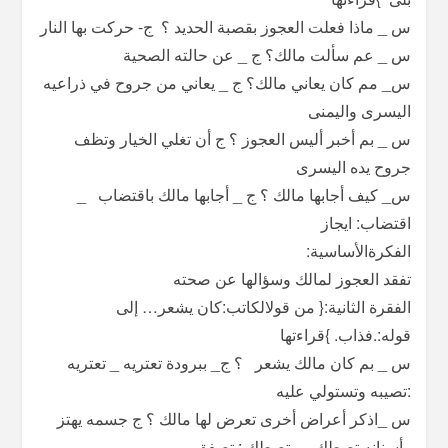
س _ ماذا فعلت العجوز بقصبة الحديد ؟ ج- حركت بها النار
س _ عم سألت مالك؟ ج _ عن حالته الصحية
س_ مم كان يعاني مالك؟ ج _ يعاني من جروح في ذراعيه
اليسرى واليمنى
س _ بم أخبر أليس العجوز ؟ ج أن تغلي الخيار وتظف
جروح يده اليسرى
س_ كيف أجابها مالك ؟ ج _ أجابها مالك باقتضاب _
اقتضاب: ايجاز
الفكرةالأساسية:
تفقد العجوز لمالك وسؤالها عن صحته
الفقرة الثانية:{ من قولالكاتب:كان يشعر… إلى
قوله:.فذاب. }قراءتها
س _ بم كان مالك يشعر ؟ ج_ ببرودة تعتريه _ تعتريه
:تصيبه وتستولي عليه
س _اذكر أعراض أخرى تعرض لها مالك ؟ ج جسمه يهتز
وأسنانه تصطك _ تصطك : تصفق