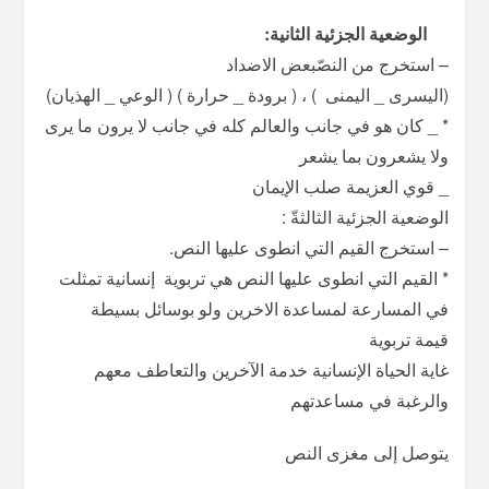
الوضعیة الجزئیة الثانیة:
– استخرج من النصّبعض الاضداد
(اليسرى _ اليمنى ) ، ( برودة _ حرارة ) ( الوعي _ الهذيان)
* _ كان هو في جانب والعالم كله في جانب لا يرون ما يرى
ولا يشعرون بما يشعر
_ قوي العزيمة صلب الإيمان
الوضعیة الجزئیة الثالثةّ :
– استخرج القیم التي انطوى علیھا النص.
* القیم التي انطوى علیھا النص ھي تربویة إنسانية تمثلت
في المسارعة لمساعدة الاخرين ولو بوسائل بسيطة
قيمة تربوية
غاية الحياة الإنسانية خدمة الآخرين والتعاطف معهم
والرغبة في مساعدتهم
يتوصل إلى مغزى النص