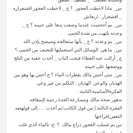
س_ ماذا لاحظت العجوز ؟ ج _ لاحظت العجوز اقشعراره
_ اقشعرار : ارتعاش
س_ بم أححست عندما وصعت يدها على جبينه ؟ ج _
وجدته يلتهب من شدة الحمى
س_ بم وعدته ؟ ج _ بأنها ستعالجه وسيصح بإذن الله
س_ ما هي الوسائل التي استعملتها للتخيف من الحمى ؟
ج_ أزالت عنه الغطاء فتحت الباب _ أخذت حفنة من الثلج
ووضعتها على جبينه
س_ متى أحس مالك بقطرات الماء ؟ ج أحس بها وهو بين
الهذيان والوعي الهذيان : التكلم من غير وعي
الفكرةالأساسية:الثانية .
تدهور صحة مالك ومسارعة الجدة رحمة لإسعافه
الفقرة الثالثة:{ من قول الكاتب:ثم أخذت … إلى قولهضد
التعفن}قراءتها
س بم غسلت العجوز ذراع مالك ؟ ج- بالماء الذي غلت
فيه بذور الخيار