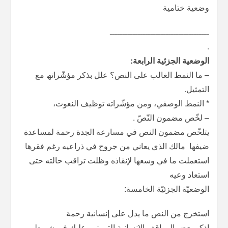
وضعية ختامية
ـــــــــــــــــــــــــــــــــــــــ
.
الوضعیة الجزئیة الرابعة:
– ما النمط الغالب على النص؟ علل بذكر مؤشّراتھ مع
التمثیل.
* النمط الوصفي، ومن مؤشّراته توظیف النعوت،
– لخّص مضمون النّصّ .
یتلخّص مضمون النص في مسارعة الجدة رحمة لمساعدة
ضيفها مالك الذي يعاني من جروح في ذراعيه رغم فقرها
استعملت ما في وسعها لإنقاذه وظلت تراقب حالته حتى
استعاد وعيه
الوضعیّة الجزئیّة الخامسة:
استخرج من النص ما يدل على إنسانية رحمة
اذكر بعض المواقف الانسانية التي تمر عليك في شريط