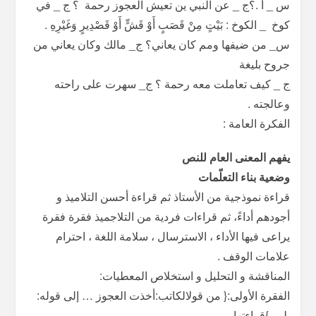
س _ أ .؟ج _ عن النبي ين تعيش العجوز رحمة ؟ ج _ في
كوخ _ الكوخ : بَيْتٍ مِنْ قَصَبٍ أَوْ قَشٍّ أَوْ قَصْدِيرٍ وَغَيْرِهِ .
س_ من ضيفها ومم كان يعاني؟ ج_ مالك وكان يعاني من
جروح بليغة
ج _ كيف تعاملت معه رحمة ؟ ج_ سهرت على راحته
وعالجته .
الفكرة العامة :
يفهم المعنى العام للنص
وضعية بناء التعلّمات
قراءة نموذجية من الأستاذ ثم قراءة أحسن التلاميذ و
أجودهم أداءً، ثم قراءات فردية من التلاجميذ فقرة فقرة
يراعى فيها الأداء ، الاسترسال ، سلامة اللغة ، احترام
علامات الوقف .
المناقشة و التحليل و استخلاص المعطيات:
الفقرة الأولى:{ من قولالكاتب:أخذت العجوز … إلى قوله:
بلى }قراءتها