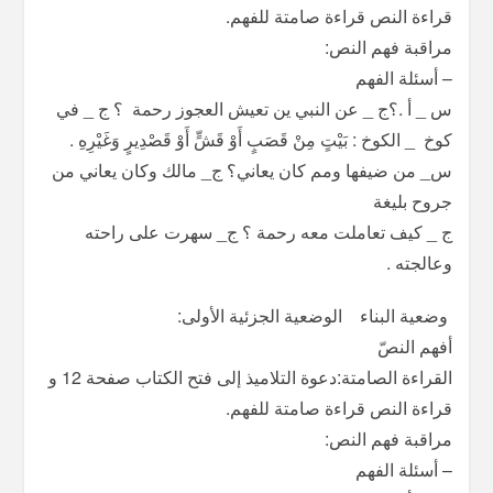
قراءة النص قراءة صامتة للفهم.
مراقبة فهم النص:
– أسئلة الفهم
س _ أ .؟ج _ عن النبي ين تعيش العجوز رحمة ؟ ج _ في
كوخ _ الكوخ : بَيْتٍ مِنْ قَصَبٍ أَوْ قَشٍّ أَوْ قَصْدِيرٍ وَغَيْرِهِ .
س_ من ضيفها ومم كان يعاني؟ ج_ مالك وكان يعاني من
جروح بليغة
ج _ كيف تعاملت معه رحمة ؟ ج_ سهرت على راحته
وعالجته .
وضعية البناء الوضعیة الجزئیة الأولى:
أفهم النصّ
القراءة الصامتة:دعوة التلاميذ إلى فتح الكتاب صفحة 12 و
قراءة النص قراءة صامتة للفهم.
مراقبة فهم النص:
– أسئلة الفهم