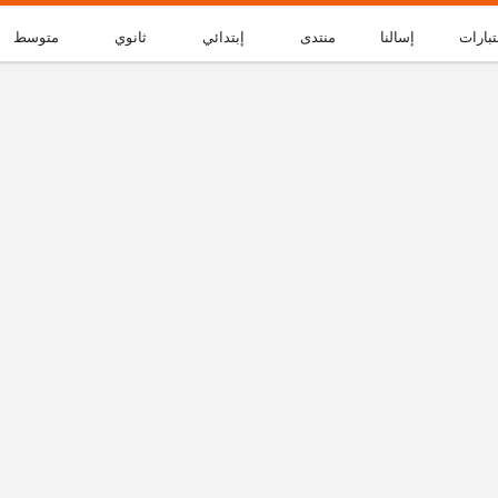
تبارات
إسالنا
منتدى
إبتدائي
ثانوي
متوسط