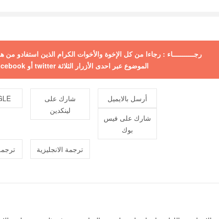
رجـــــــــــاء : رجاءا من كل الإخوة والأخوات الكرام الذين استفادو من
الموضوع عبر احدى الأزرار الثلاثة twitter أو facebook أو +google ولكم جزيل الشكر
أرسل بالايميل
شارك على
E +
لينكدين
شارك على فيس
بوك
ترجمة الانجليزية
ترجمة