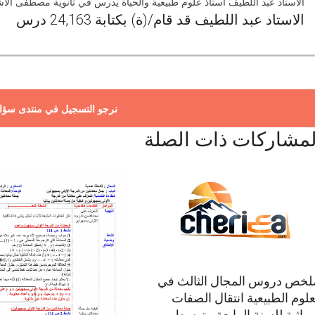
الاستاد عبد اللطيف استاذ علوم طبيعية والحياة يدرس في ثانوية مصطفى الاش
الاستاد عبد اللطيف قد قام/(ة) بكتابة 24,163 درس
نرجو التسجيل في منتدى سؤا
لمشاركات ذات الصلة
خص دروس المجال الثالث في
علوم الطبيعية انتقال الصفات
وراثية للسنة الرابعة متوسط