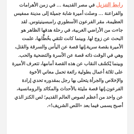
رابط التنزيل
في مصر القديمة … في زمن الأهرامات
والفراعنة … وصلت أميرة شابة جميلة إلى مدينة ممفيس
العظيمة، مقر الفرعون الأسطوري رامبسينيتوس. لقد
جاءت من الأراضي الغربية، في رحلة هدفها الظاهر هو
البحث عن زوج لها. وبينما كانت تلتقي بخُطَّابها، علمت
الأميرة بقصة سرية.إنها قصة عن اليأس والسرقة والقتل،
وهي في الوقت ذاته قصة عن الأسرة والتضحية والحب.
وبينما يُكشَف النقاب عن هذه القصة أمامها، تتعرف الأميرة
على ثلاثة أعمال بطولية رائعة تحمل معاني الأخوة
والإخلاص والجرأة يتحلى بها رجل بمقدوره تحدي إرادة
الفرعون.إنها قصة مليئة بالأحداث والمكائد والرومانسية،
عن واحد من أعظم لصوص العالم القديم؛ لص الكنز الذي
أصبح يسمى فيما بعد «اللص الشريف!».