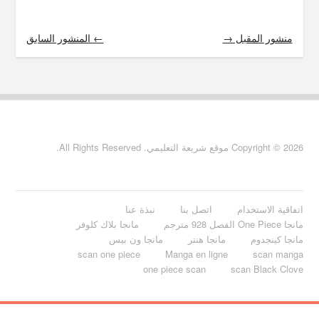
منشور المقبل →
← المنشور السابق
Copyright © 2026 موقع شريعة التعليمي. All Rights Reserved.
اتفاقية الاستخدام
اتصل بنا
نبذة عنا
مانجا One Piece الفصل 928 مترجم
مانجا بلاك كلوفر
مانجا كينجدوم
مانجا هنتر
مانجا ون بيس
scan one piece
Manga en ligne
scan manga
one piece scan
scan Black Clove