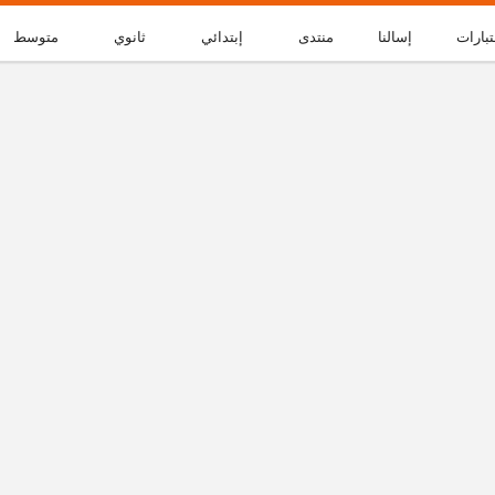
تبارات
إسالنا
منتدى
إبتدائي
ثانوي
متوسط