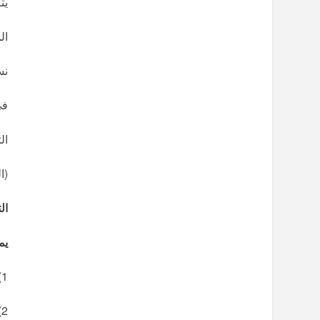
يت
ال
نس
في
ال
(ا
ال
يم
1)- سم العناصر المرقمة
2)- ما هو نوع كل دارة؟ علل؟