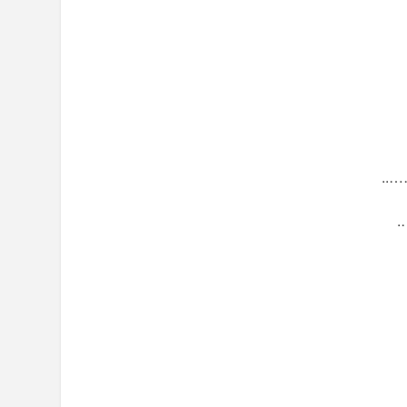
…..
.