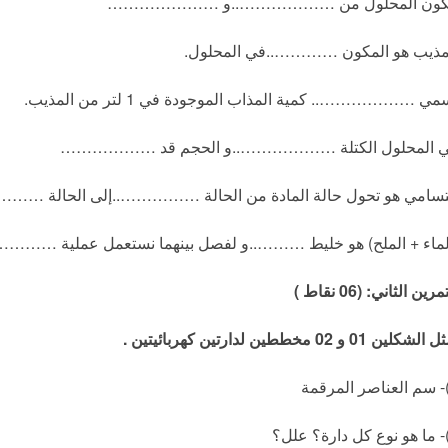
كون المحلول من ………………..و …………………
مذيب هو المكون …………..في المحلول.
مي ……………….. كمية المذاب الموجودة في 1 لتر من المذيب.
 المحلول الكتلة ………………..و الحجم قد ………………
تسامي هو تحول حالة المادة من الحالة ……………..إلى الحالة ………
لماء + الملح) هو خليط ………..و لفصل بينهما نستعمل عملية …………
تمرين الثاني
: (06
نقاط
)
ثل الشكلين
01
و
02
مخططين لدارتين كهربائيتين
.