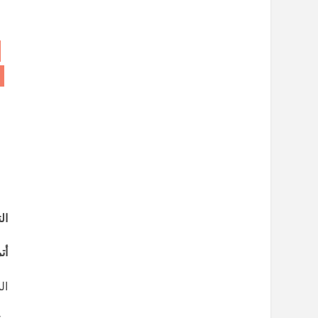
ال
أت
ال