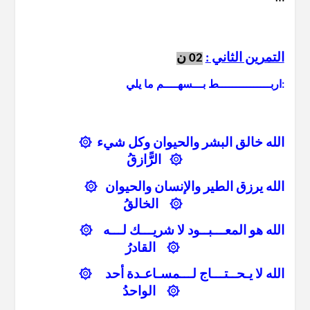
التمرين الثاني :
02 ن
اربـــــــــــــــط بـــسهــــم ما يلي:
الله خالق البشر والحيوان وكل شيء ۞
۞ الرًَّازقُ
الله يرزق الطير والإنسان والحيوان ۞
۞ الخالقُ
الله هو المعـــبــود لا شريـــك لـــه ۞
۞ القادرُ
الله لا يـحــتـــاج لـــمسـاعـدة أحد ۞
۞ الواحدُ