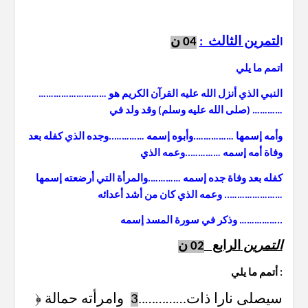
لتمرين الثالث :
04 ن
ا
اتمم ما يلي
النبي الذي أنزل الله عليه القرآن الكريم هو ………………………
(صلى الله عليه وسلم) وقد ولد في …………
وأمه إسمها …………….وأبوه إسمه …………..وجده الذي كفله بعد
وفاة أمه إسمه …………..وعمه الذي
كفله بعد وفاة جده إسمه ………….والمرأة التي أرضعته إسمها
………………….. وعمه الذي كان من أشد أعدائه
وذكر في سورة المسد إسمه ……………..
التمرين
الرابع
02 ن
أتمم ما يلي :
﴿ سيصلى نارا ذات…………..
3
وامرأته حمالة