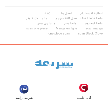
اتفاقية الاستخدام
اتصل بنا
نبذة عنا
مانجا One Piece الفصل 928 مترجم
مانجا بلاك كلوفر
مانجا كينجدوم
مانجا هنتر
مانجا ون بيس
scan one piece
Manga en ligne
scan manga
one piece scan
scan Black Clove