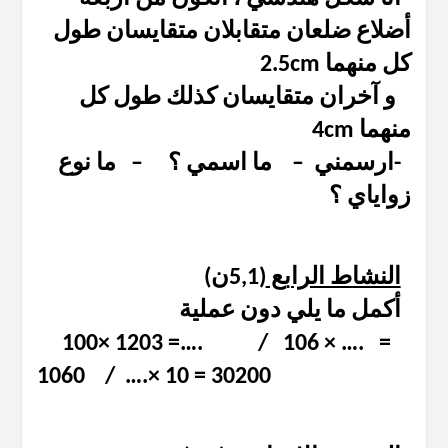
أضلاع ضلعان متقابلان متقايسان طول
كل منهما 2.5cm
و آخران متقايسان كذلك طول كل
منهما 4cm
-ارسمني – ما اسمي ؟ – ما نوع
زواياي ؟
النشاط الرابع
(5,1ن)
أكمل ما يلي دون عملية
100× 1203 =…. / 106 × …. =
1060 / ….× 10 = 30200