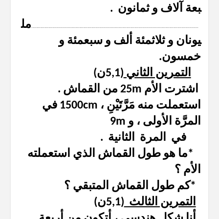
بعة آلاف و ثمانون .
مل
………………………………………………………………………………………………………………..
يونان و ثلاثمئة ألف و سبعمئة و
خمسون.
التمرين الثاني
(5,1ن)
اشترت الأم 25m من القماش .
استعملت منه مَرَّتَيْنِ ، 1500cm في
المرَّة الأولى ، و 9m
في المرة الثانية .
*ما هو طول القماش الذي استعملته
الأم ؟
*كم طول القماش المتبقي ؟
التمرين الثالث
(5,1ن)
أنا شكل هندسي ، أتكون من أربعة